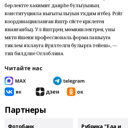
берлектәге хакимиәт даирәһе булыуының
конституцияла нығытылыуын тәҡдим итәбеҙ. Рәсәйгә
координацияланған йәштәр сәйәсәте кәрәклегенә
инанғанбыҙ. Ул йәштәрҙең мөмкинлектәренә, уны
мәктәп йәшенән профессиональ формалашыуға
тиклем яҡлауға йүнәлтелгән булырға тейеш», —
тип билдәләне Оглоблина.
Читайте нас
Партнеры
Фотобанк
Рубрика "Еда и