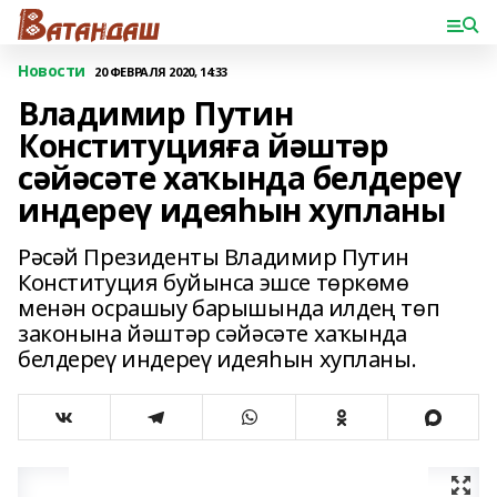
Новости
20 ФЕВРАЛЯ 2020, 14:33
Владимир Путин
Конституцияға йәштәр
сәйәсәте хаҡында белдереү
индереү идеяһын хупланы
Рәсәй Президенты Владимир Путин
Конституция буйынса эшсе төркөмө
менән осрашыу барышында илдең төп
законына йәштәр сәйәсәте хаҡында
белдереү индереү идеяһын хупланы.