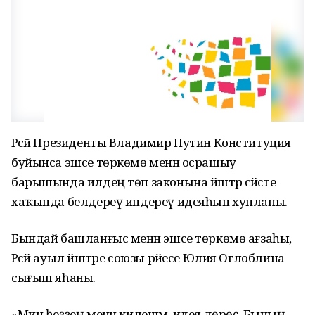
Рәсәй Президенты Владимир Путин Конституция
буйынса эшсе төркөмө менән осрашыу
барышында илдең төп законына йәштәр сәйәсәте
хаҡында белдереү индереү идеяһын хупланы.
Бындай башланғыс менән эшсе төркөмө ағзаһы,
Рәсәй ауыл йәштәре союзы рәйесе Юлия Оглоблина
сығыш яһаны.
«Мин һеҙҙең менән килешәм, идея дөрөҫ. Бының