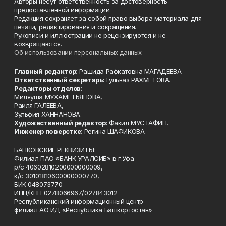
Авторы несут ответственность за достоверность
предоставленной информации.
Редакция сохраняет за собой право выбора материала для
печати, редактирования и сокращения.
Рукописи и иллюстрации не рецензируются и не
возвращаются.
Об использовании персональных данных
Главный редактор:
Рашида Рафкатовна МАГАДЕЕВА.
Ответственный секретарь:
Гульназ РАХМЕТОВА.
Редакторы отделов:
Миляуша МУХАМЕТЬЯНОВА,
Раиля ГАЛЕЕВА,
Зульфия ХАННАНОВА.
Художественный редактор:
Факил МУСТАФИН.
Инженер по верстке:
Регина ШАФИКОВА.
БАНКОВСКИЕ РЕКВИЗИТЫ:
Филиал ПАО «БАНК УРАЛСИБ» в г.Уфа
р/с 40602810200000000009,
к/с 30101810600000000770,
БИК 048073770
ИНН/КПП 0278066967/027843012
Республиканский информационный центр –
филиал АО ИД «Республика Башкортостан»