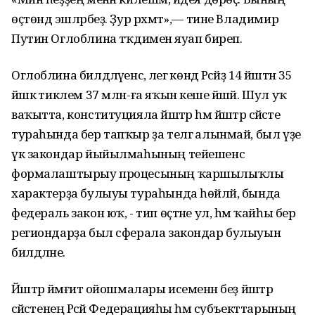
өҫтөндә эшләрбеҙ. Ҙур рәхмәт»,— тине Владимир
Путин Оглоблина тәҡдименә яуап биреп.
Оглоблина билдәләүенсә, әлегә көндә Рәсәйҙә 14 йәштән 35
йәшкә тиклем 37 млн-ға яҡын кеше йәшәй. Шул уҡ
ваҡытта, конституцияла йәштәр һәм йәштәр сәйәсәте
тураһында бер тапҡыр ҙа телгә алынмай, был үҙе
үк закондар йыйылмаһының тейешенсә
формалаштырыу процесының ҡаршылыҡлы
характерҙа булыуы тураһында һөйләй, бында
федераль закон юҡ, - тип өҫтәне ул, һәм ҡайһы бер
региондарҙа был сферала закондар булыуын
билдәләне.
Йәштәр йәмғиәт ойошмалары исеменән беҙ йәштәр
сәйәсәтенең Рәсәй Федерацияһы һәм субъекттарының