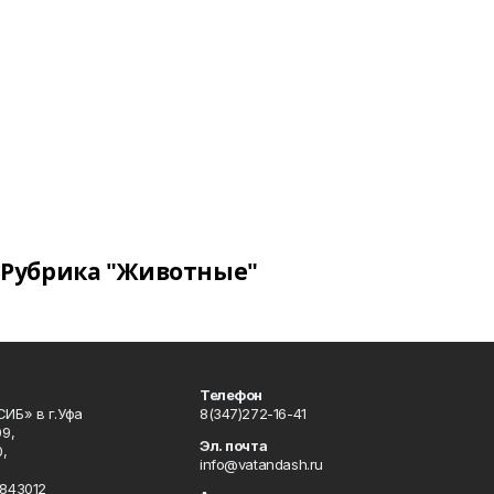
Рубрика "Животные"
Телефон
ИБ» в г.Уфа
8(347)272-16-41
9,
Эл. почта
,
info@vatandash.ru
843012