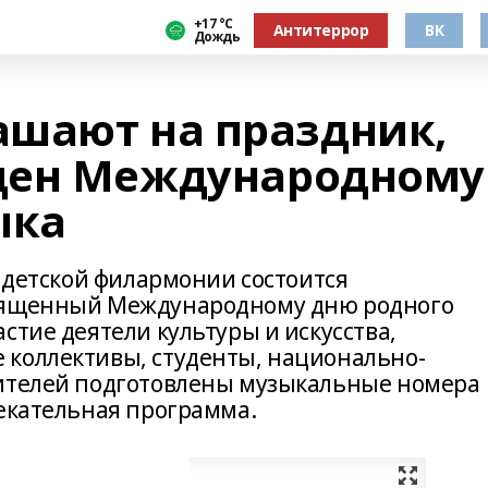
+17 °С
Антитеррор
ВК
Дождь
шают на праздник,
щен Международному
ыка
й детской филармонии состоится
священный Международному дню родного
стие деятели культуры и искусства,
 коллективы, студенты, национально-
рителей подготовлены музыкальные номера
лекательная программа.