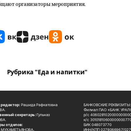
общают организаторы мероприятия.
Рубрика "Еда и напитки"
 редактор:
Рашида Рафкатовна
БАНКОВСКИЕ РЕКВИЗИТЫ:
ВА.
Филиал ПАО «БАНК УРАЛС
венный секретарь:
Гульназ
р/с 4060281020000000000
ВА.
к/с 30101810600000000770
ры отделов:
БИК 048073770
 МУХАМЕТЬЯНОВА,
ИНН/КПП 0278066967/027