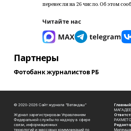
перенесли на 26 число. Об этом со
Читайте нас
Партнеры
Фотобанк журналистов РБ
© 2020-2026 Сайт журнала "Ватандаш"
Главный
МАГАДЕЕ
Журнал зарегистрирован Управлением
Ответст
Федеральной службы по надзору в сфере
РАХМЕТО
связи, информационных
Редакто
технологий и массовых коммуникаций по
Миляуша