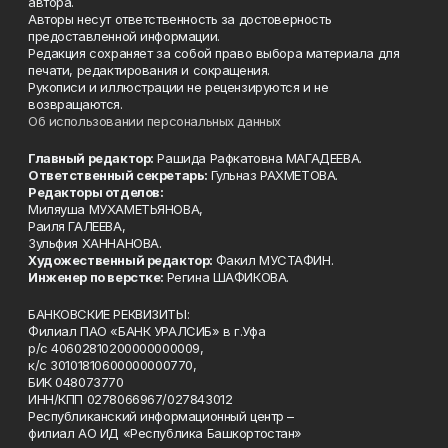
автора.
Авторы несут ответственность за достоверность
предоставленной информации.
Редакция сохраняет за собой право выбора материала для
печати, редактирования и сокращения.
Рукописи и иллюстрации не рецензируются и не
возвращаются.
Об использовании персональных данных
Главный редактор:
Рашида Рафкатовна МАГАДЕЕВА.
Ответственный секретарь:
Гульназ РАХМЕТОВА.
Редакторы отделов:
Миляуша МУХАМЕТЬЯНОВА,
Раиля ГАЛЕЕВА,
Зульфия ХАННАНОВА.
Художественный редактор:
Факил МУСТАФИН.
Инженер по верстке:
Регина ШАФИКОВА.
БАНКОВСКИЕ РЕКВИЗИТЫ:
Филиал ПАО «БАНК УРАЛСИБ» в г.Уфа
р/с 40602810200000000009,
к/с 30101810600000000770,
БИК 048073770
ИНН/КПП 0278066967/027843012
Республиканский информационный центр –
филиал АО ИД «Республика Башкортостан»