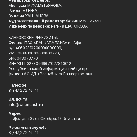
Редакторы отделов:
Миляуша МУХАМЕТЬЯНОВА,
Раиля ГАЛЕЕВА,
Зульфия ХАННАНОВА.
Художественный редактор:
Факил МУСТАФИН.
Инженер по верстке:
Регина ШАФИКОВА.
БАНКОВСКИЕ РЕКВИЗИТЫ:
Филиал ПАО «БАНК УРАЛСИБ» в г.Уфа
р/с 40602810200000000009,
к/с 30101810600000000770,
БИК 048073770
ИНН/КПП 0278066967/027843012
Республиканский информационный центр –
филиал АО ИД «Республика Башкортостан»
Телефон
8(347)272-16-41
Эл. почта
info@vatandash.ru
Адрес
г. Уфа, ул. 50 лет Октября, 13, 5-й этаж
Рекламная служба
8(347)272-16-41