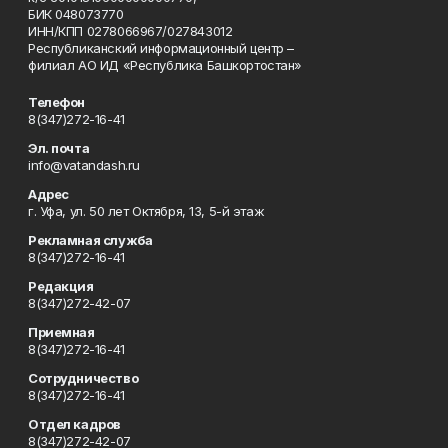
БИК 048073770
ИНН/КПП 0278066967/027843012
Республиканский информационный центр –
филиал АО ИД «Республика Башкортостан»
Телефон
8(347)272-16-41
Эл. почта
info@vatandash.ru
Адрес
г. Уфа, ул. 50 лет Октября, 13, 5-й этаж
Рекламная служба
8(347)272-16-41
Редакция
8(347)272-42-07
Приемная
8(347)272-16-41
Сотрудничество
8(347)272-16-41
Отдел кадров
8(347)272-42-07