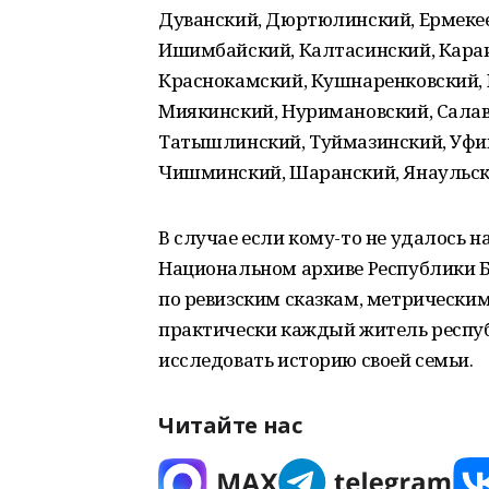
Дуванский, Дюртюлинский, Ермекее
Ишимбайский, Калтасинский, Караи
Краснокамский, Кушнаренковский,
Миякинский, Нуримановский, Салав
Татышлинский, Туймазинский, Уфи
Чишминский, Шаранский, Янаульск
В случае если кому-то не удалось н
Национальном архиве Республики 
по ревизским сказкам, метрическим к
практически каждый житель респу
исследовать историю своей семьи.
Читайте нас