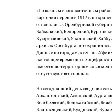
«По южным и юго-восточным район
карточки переписи 1917 г. на хране
относилась к Оренбургской губерни
Баймакский, Белорецкий, Бурзянски
Куюргазинский, Учалинский, Хайбу
архивах Оренбурга не сохранились. П
Данные по городам, в т.ч. по г.Уфе 
настоящее время они не оцифрован
имеется по территориям современ
отсутствуют все города».
На сегодняшний день сведения ест
Архангельский, Аскинский, Аургази
Белебеевский, Белокатайский, Бижб
Благовещенский, Буздякский, Бурае