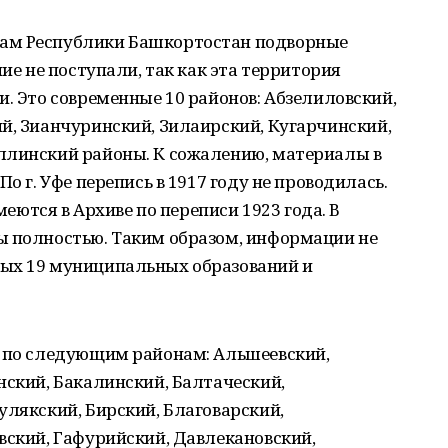
ам Республики Башкортостан подворные
ние не поступали, так как эта территория
и. Это современные 10 районов: Абзелиловский,
й, Зианчуринский, Зилаирский, Кугарчинский,
ллинский районы. К сожалению, материалы в
о г. Уфе перепись в 1917 году не проводилась.
имеются в Архиве по переписи 1923 года. В
ы полностью. Таким образом, информации не
ных 19 муниципальных образований и
ь по следующим районам: Альшеевский,
нский, Бакалинский, Балтаческий,
улякский, Бирский, Благоварский,
вский, Гафурийский, Давлекановский,