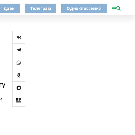
Дзен
Телеграм
Одноклассники
ту
е