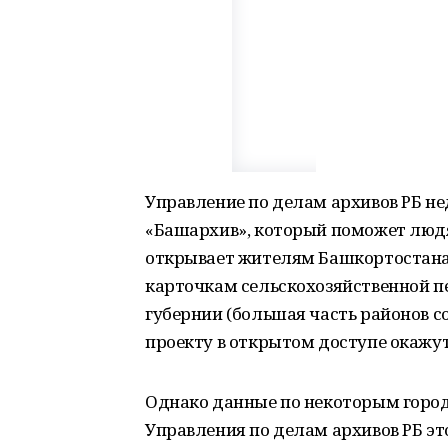
Управление по делам архивов РБ н
«Башархив», который поможет людя
открывает жителям Башкортостана
карточкам сельскохозяйственной п
губернии (большая часть районов с
проекту в открытом доступе окажут
Однако данные по некоторым город
Управления по делам архивов РБ э