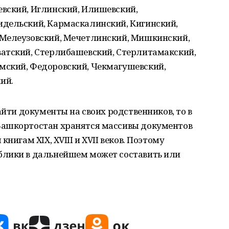
вский, Иглинский, Илишевский,
дельский, Кармаскалинский, Кигинский,
 Мелеузовский, Мечетлинский, Мишкинский,
атский, Стерлибашевский, Стерлитамакский,
мский, Федоровский, Чекмагушевский,
ий.
айти документы на своих родственников, то в
Башкортостан хранятся массивы документов
нигам XIX, XVIII и XVII веков. Поэтому
блики в дальнейшем может составить или