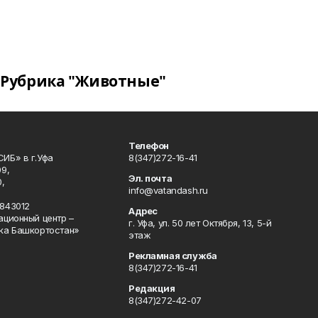
Рубрика "Животные"
Телефон
ИБ» в г.Уфа
8(347)272-16-41
9,
Эл. почта
,
info@vatandash.ru
843012
Адрес
ационный центр –
г. Уфа, ул. 50 лет Октября, 13, 5-й
ка Башкортостан»
этаж
Рекламная служба
8(347)272-16-41
Редакция
8(347)272-42-07