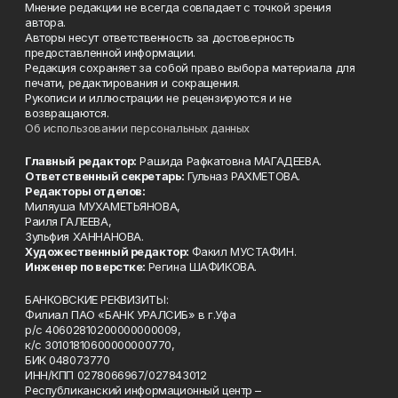
Мнение редакции не всегда совпадает с точкой зрения
автора.
Авторы несут ответственность за достоверность
предоставленной информации.
Редакция сохраняет за собой право выбора материала для
печати, редактирования и сокращения.
Рукописи и иллюстрации не рецензируются и не
возвращаются.
Об использовании персональных данных
Главный редактор:
Рашида Рафкатовна МАГАДЕЕВА.
Ответственный секретарь:
Гульназ РАХМЕТОВА.
Редакторы отделов:
Миляуша МУХАМЕТЬЯНОВА,
Раиля ГАЛЕЕВА,
Зульфия ХАННАНОВА.
Художественный редактор:
Факил МУСТАФИН.
Инженер по верстке:
Регина ШАФИКОВА.
БАНКОВСКИЕ РЕКВИЗИТЫ:
Филиал ПАО «БАНК УРАЛСИБ» в г.Уфа
р/с 40602810200000000009,
к/с 30101810600000000770,
БИК 048073770
ИНН/КПП 0278066967/027843012
Республиканский информационный центр –