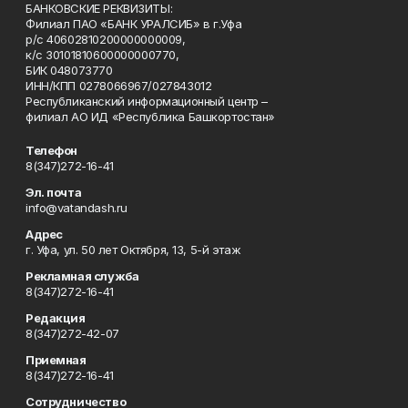
БАНКОВСКИЕ РЕКВИЗИТЫ:
Филиал ПАО «БАНК УРАЛСИБ» в г.Уфа
р/с 40602810200000000009,
к/с 30101810600000000770,
БИК 048073770
ИНН/КПП 0278066967/027843012
Республиканский информационный центр –
филиал АО ИД «Республика Башкортостан»
Телефон
8(347)272-16-41
Эл. почта
info@vatandash.ru
Адрес
г. Уфа, ул. 50 лет Октября, 13, 5-й этаж
Рекламная служба
8(347)272-16-41
Редакция
8(347)272-42-07
Приемная
8(347)272-16-41
Сотрудничество