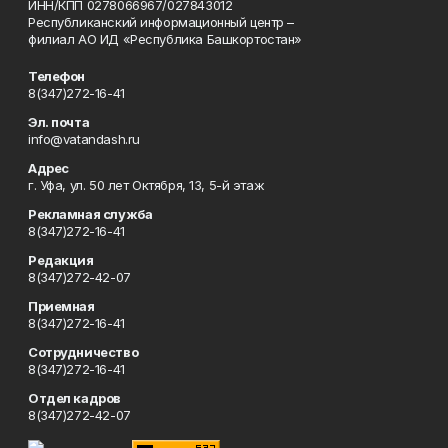
ИНН/КПП 0278066967/027843012
Республиканский информационный центр –
филиал АО ИД «Республика Башкортостан»
Телефон
8(347)272-16-41
Эл. почта
info@vatandash.ru
Адрес
г. Уфа, ул. 50 лет Октября, 13, 5-й этаж
Рекламная служба
8(347)272-16-41
Редакция
8(347)272-42-07
Приемная
8(347)272-16-41
Сотрудничество
8(347)272-16-41
Отдел кадров
8(347)272-42-07