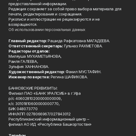
предоставленной информации.
Редакция сохраняет за собой право выбора материала для
печати, редактирования и сокращения.
Рукописи и иллюстрации не рецензируются и не
возвращаются.
Об использовании персональных данных
Главный редактор:
Рашида Рафкатовна МАГАДЕЕВА.
Ответственный секретарь:
Гульназ РАХМЕТОВА.
Редакторы отделов:
Миляуша МУХАМЕТЬЯНОВА,
Раиля ГАЛЕЕВА,
Зульфия ХАННАНОВА.
Художественный редактор:
Факил МУСТАФИН.
Инженер по верстке:
Регина ШАФИКОВА.
БАНКОВСКИЕ РЕКВИЗИТЫ:
Филиал ПАО «БАНК УРАЛСИБ» в г.Уфа
р/с 40602810200000000009,
к/с 30101810600000000770,
БИК 048073770
ИНН/КПП 0278066967/027843012
Республиканский информационный центр –
филиал АО ИД «Республика Башкортостан»
Телефон