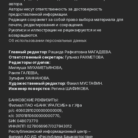
автора.
Авторы несут ответственность за достоверность
предоставленной информации.
Редакция сохраняет за собой право выбора материала для
печати, редактирования и сокращения.
Рукописи и иллюстрации не рецензируются и не
возвращаются.
Об использовании персональных данных
Главный редактор:
Рашида Рафкатовна МАГАДЕЕВА.
Ответственный секретарь:
Гульназ РАХМЕТОВА.
Редакторы отделов:
Миляуша МУХАМЕТЬЯНОВА,
Раиля ГАЛЕЕВА,
Зульфия ХАННАНОВА.
Художественный редактор:
Факил МУСТАФИН.
Инженер по верстке:
Регина ШАФИКОВА.
БАНКОВСКИЕ РЕКВИЗИТЫ:
Филиал ПАО «БАНК УРАЛСИБ» в г.Уфа
р/с 40602810200000000009,
к/с 30101810600000000770,
БИК 048073770
ИНН/КПП 0278066967/027843012
Республиканский информационный центр –
филиал АО ИД «Республика Башкортостан»