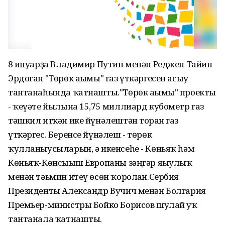
8 ғинуарҙа Владимир Путин менән Реджеп Тайип
Эрдоган "Төрөк ағымы" газ үткәргесен асыу
тантанаһында ҡатнашты."Төрөк ағымы" проекты
- ҡеүәте йылына 15,75 миллиард кубометр газ
тәшкил иткән ике йүнәлештән торған газ
үткәргес. Беренсе йүнәлеш - төрөк
ҡулланыусыларын, ә икенсеһе - Көньяҡ һәм
Көньяҡ-Көнсығыш Европаны зәңгәр яғыулыҡ
менән тәьмин итеү өсөн ҡоролған.Сербия
Президенты Александр Вучич менән Болгария
Премьер-министры Бойко Борисов шулай уҡ
тантанала ҡатнашты.