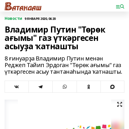
Новости
9 ЯНВАРЯ 2020, 06:20
Владимир Путин "Төрөк
ағымы" газ үткәргесен
асыуҙа ҡатнашты
8 ғинуарҙа Владимир Путин менән
Реджеп Тайип Эрдоган "Төрөк ағымы" газ
үткәргесен асыу тантанаһында ҡатнашты.