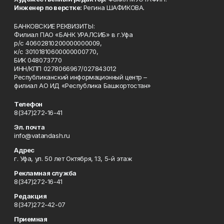
Инженер по верстке:
Регина ШАФИКОВА.
БАНКОВСКИЕ РЕКВИЗИТЫ:
Филиал ПАО «БАНК УРАЛСИБ» в г.Уфа
р/с 40602810200000000009,
к/с 30101810600000000770,
БИК 048073770
ИНН/КПП 0278066967/027843012
Республиканский информационный центр –
филиал АО ИД «Республика Башкортостан»
Телефон
8(347)272-16-41
Эл. почта
info@vatandash.ru
Адрес
г. Уфа, ул. 50 лет Октября, 13, 5-й этаж
Рекламная служба
8(347)272-16-41
Редакция
8(347)272-42-07
Приемная