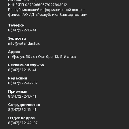
ИНН/КПП 0278066967/027843012
Республиканский информационный центр –
филиал АО ИД «Республика Башкортостан»
Телефон
8(347)272-16-41
Эл. почта
info@vatandash.ru
Адрес
г. Уфа, ул. 50 лет Октября, 13, 5-й этаж
Рекламная служба
8(347)272-16-41
Редакция
8(347)272-42-07
Приемная
8(347)272-16-41
Сотрудничество
8(347)272-16-41
Отдел кадров
8(347)272-42-07