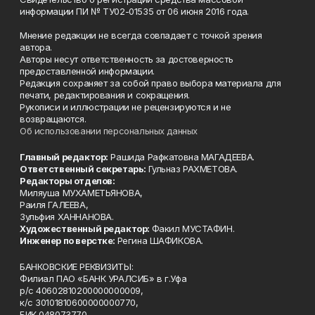
информации ПИ № ТУ02-01535 от 06 июня 2016 года.
Мнение редакции не всегда совпадает с точкой зрения
автора.
Авторы несут ответственность за достоверность
предоставленной информации.
Редакция сохраняет за собой право выбора материала для
печати, редактирования и сокращения.
Рукописи и иллюстрации не рецензируются и не
возвращаются.
Об использовании персональных данных
Главный редактор:
Рашида Рафкатовна МАГАДЕЕВА.
Ответственный секретарь:
Гульназ РАХМЕТОВА.
Редакторы отделов:
Миляуша МУХАМЕТЬЯНОВА,
Раиля ГАЛЕЕВА,
Зульфия ХАННАНОВА.
Художественный редактор:
Факил МУСТАФИН.
Инженер по верстке:
Регина ШАФИКОВА.
БАНКОВСКИЕ РЕКВИЗИТЫ:
Филиал ПАО «БАНК УРАЛСИБ» в г.Уфа
р/с 40602810200000000009,
к/с 30101810600000000770,
БИК 048073770