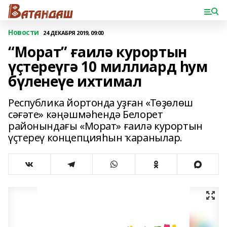
Новости
24 ДЕКАБРЯ 2019, 09:00
“Морат” ғаилә курортын
үҫтереүгә 10 миллиард һум
бүленеүе ихтимал
Республика йортонда уҙған «Төҙөлөш
сәғәте» кәңәшмәһендә Белорет
районындағы «Морат» ғаилә курортын
үҫтереү концепцияһын ҡаранылар.