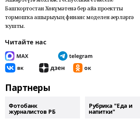
Башҡортостан Хөкүмәтенә бер айҙа проектты
тормошҡа ашырыуҙың финанс моделен әҙерләргә
ҡушты.
Читайте нас
Партнеры
Фотобанк
Рубрика "Еда и
журналистов РБ
напитки"