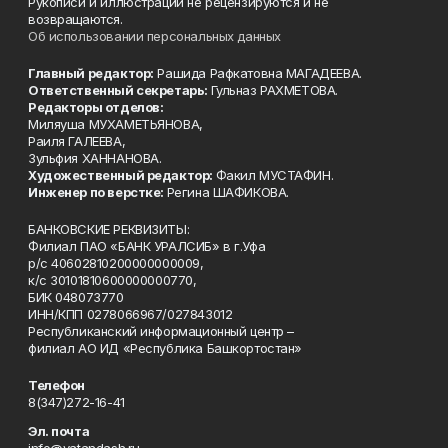
Рукописи и иллюстрации не рецензируются и не
возвращаются.
Об использовании персональных данных
Главный редактор:
Рашида Рафкатовна МАГАДЕЕВА.
Ответственный секретарь:
Гульназ РАХМЕТОВА.
Редакторы отделов:
Миляуша МУХАМЕТЬЯНОВА,
Раиля ГАЛЕЕВА,
Зульфия ХАННАНОВА.
Художественный редактор:
Факил МУСТАФИН.
Инженер по верстке:
Регина ШАФИКОВА.
БАНКОВСКИЕ РЕКВИЗИТЫ:
Филиал ПАО «БАНК УРАЛСИБ» в г.Уфа
р/с 40602810200000000009,
к/с 30101810600000000770,
БИК 048073770
ИНН/КПП 0278066967/027843012
Республиканский информационный центр –
филиал АО ИД «Республика Башкортостан»
Телефон
8(347)272-16-41
Эл. почта