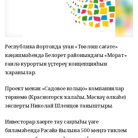
Республика йортонда уҙған «Төҙөлөш сәғәте»
кәңәшмәһендә Белорет районындағы «Морат»
ғаилә курортын үҫтереү концепцияһын
ҡаранылар.
Проект менән «Садовое кольцо» компаниялар
төркөмө (Красногорск ҡалаһы, Мәскәү өлкәһе)
эксперты Николай Шленцов таныштырҙы.
Инвесторҙар хәҙерге тау саңғыһы үҙәге
биләмәһендә Рәсәйҙә йылына 500 меңгә тиклем