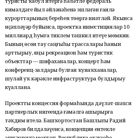
туристы ҡабул итергә һәләтле федераль
кимәлдәге йыл әйләнәһенә эшләгән ғаилә
курорттарының береһен төҙөргә ниәтләй. Яҡынса
иҫәпләүҙәр буйынса, проектҡа инвестициялар 10
миллиард һумға тиклем тәшкил итеүе мөмкин.
Бының өсөн тау саңғыһы трассалары һанын
арттырыу, яңы рекреацион һәм туристик
объекттар — шифаханалар, концерт һәм
конференц-залдары булған ҡунаҡханалар,
шулай уҡ кәрәкле инфраструктура булдырыу
күҙаллана.
Проектты концессия формаһында дәүләт-шәхси
партнерлыҡ нигеҙендә ғәмәлгә ашырырға
тәҡдим ителә. Башҡортостан Башлығы Радий
Хәбиров билдәләүенсә, концепция ентекле
эшкәртеүгә мохтаж. Республика етәксеһе