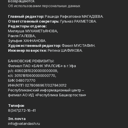
возвращаются.
Об использовании персональных данных
Главный редактор:
Рашида Рафкатовна МАГАДЕЕВА.
Ответственный секретарь:
Гульназ РАХМЕТОВА.
Редакторы отделов:
Миляуша МУХАМЕТЬЯНОВА,
Раиля ГАЛЕЕВА,
Зульфия ХАННАНОВА.
Художественный редактор:
Факил МУСТАФИН.
Инженер по верстке:
Регина ШАФИКОВА.
БАНКОВСКИЕ РЕКВИЗИТЫ:
Филиал ПАО «БАНК УРАЛСИБ» в г.Уфа
р/с 40602810200000000009,
к/с 30101810600000000770,
БИК 048073770
ИНН/КПП 0278066967/027843012
Республиканский информационный центр –
филиал АО ИД «Республика Башкортостан»
Телефон
8(347)272-16-41
Эл. почта
info@vatandash.ru