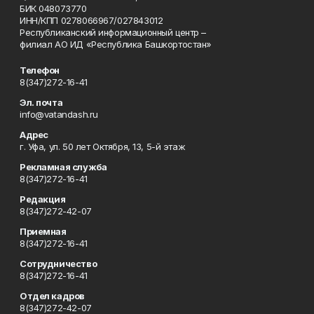
БИК 048073770
ИНН/КПП 0278066967/027843012
Республиканский информационный центр –
филиал АО ИД «Республика Башкортостан»
Телефон
8(347)272-16-41
Эл. почта
info@vatandash.ru
Адрес
г. Уфа, ул. 50 лет Октября, 13, 5-й этаж
Рекламная служба
8(347)272-16-41
Редакция
8(347)272-42-07
Приемная
8(347)272-16-41
Сотрудничество
8(347)272-16-41
Отдел кадров
8(347)272-42-07