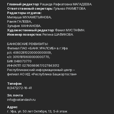
Главный редактор:
Рашида Рафкатовна МАГАДЕЕВА.
Ответственный секретарь:
Гульназ РАХМЕТОВА.
Редакторы отделов:
Миляуша МУХАМЕТЬЯНОВА,
Раиля ГАЛЕЕВА,
Зульфия ХАННАНОВА.
Художественный редактор:
Факил МУСТАФИН.
Инженер по верстке:
Регина ШАФИКОВА.
БАНКОВСКИЕ РЕКВИЗИТЫ:
Филиал ПАО «БАНК УРАЛСИБ» в г.Уфа
р/с 40602810200000000009,
к/с 30101810600000000770,
БИК 048073770
ИНН/КПП 0278066967/027843012
Республиканский информационный центр –
филиал АО ИД «Республика Башкортостан»
Телефон
8(347)272-16-41
Эл. почта
info@vatandash.ru
Адрес
г. Уфа, ул. 50 лет Октября, 13, 5-й этаж