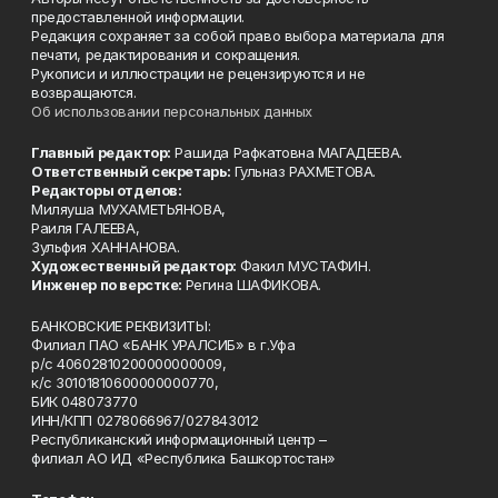
предоставленной информации.
Редакция сохраняет за собой право выбора материала для
печати, редактирования и сокращения.
Рукописи и иллюстрации не рецензируются и не
возвращаются.
Об использовании персональных данных
Главный редактор:
Рашида Рафкатовна МАГАДЕЕВА.
Ответственный секретарь:
Гульназ РАХМЕТОВА.
Редакторы отделов:
Миляуша МУХАМЕТЬЯНОВА,
Раиля ГАЛЕЕВА,
Зульфия ХАННАНОВА.
Художественный редактор:
Факил МУСТАФИН.
Инженер по верстке:
Регина ШАФИКОВА.
БАНКОВСКИЕ РЕКВИЗИТЫ:
Филиал ПАО «БАНК УРАЛСИБ» в г.Уфа
р/с 40602810200000000009,
к/с 30101810600000000770,
БИК 048073770
ИНН/КПП 0278066967/027843012
Республиканский информационный центр –
филиал АО ИД «Республика Башкортостан»