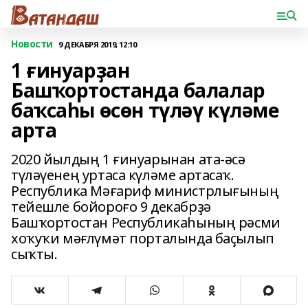
Новости
9 ДЕКАБРЯ 2019, 12:10
1 ғинуарҙан
Башҡортостанда балалар
баҡсаһы өсөн түләү күләме
арта
2020 йылдың 1 ғинуарынан ата-әсә
түләүенең уртаса күләме артасаҡ.
Республика Мәғариф министрлығының
тейешле бойороғо 9 декабрҙә
Башҡортостан Республикаһының рәсми
хоҡуҡи мәғлүмәт порталында баҫылып
сыҡты.