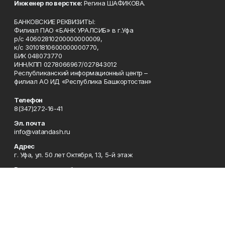
Инженер по верстке:
Регина ШАФИКОВА.
БАНКОВСКИЕ РЕКВИЗИТЫ:
Филиал ПАО «БАНК УРАЛСИБ» в г.Уфа
р/с 40602810200000000009,
к/с 30101810600000000770,
БИК 048073770
ИНН/КПП 0278066967/027843012
Республиканский информационный центр –
филиал АО ИД «Республика Башкортостан»
Телефон
8(347)272-16-41
Эл. почта
info@vatandash.ru
Адрес
г. Уфа, ул. 50 лет Октября, 13, 5-й этаж
Рекламная служба
8(347)272-16-41
Редакция
8(347)272-42-07
Приемная
8(347)272-16-41