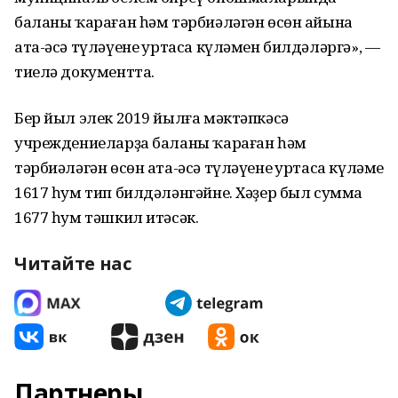
баланы ҡараған һәм тәрбиәләгән өсөн айына
ата-әсә түләүенең уртаса күләмен билдәләргә», —
тиелә документта.
Бер йыл элек 2019 йылға мәктәпкәсә
учреждениеларҙа баланы ҡараған һәм
тәрбиәләгән өсөн ата-әсә түләүенең уртаса күләме
1617 һум тип билдәләнгәйне. Хәҙер был сумма
1677 һум тәшкил итәсәк.
Читайте нас
Партнеры