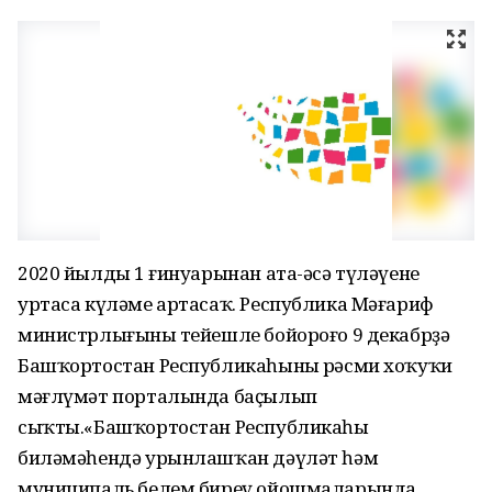
2020 йылдың 1 ғинуарынан ата-әсә түләүенең
уртаса күләме артасаҡ. Республика Мәғариф
министрлығының тейешле бойороғо 9 декабрҙә
Башҡортостан Республикаһының рәсми хоҡуҡи
мәғлүмәт порталында баҫылып
сыҡты.«Башҡортостан Республикаһы
биләмәһендә урынлашҡан дәүләт һәм
муниципаль белем биреү ойошмаларында