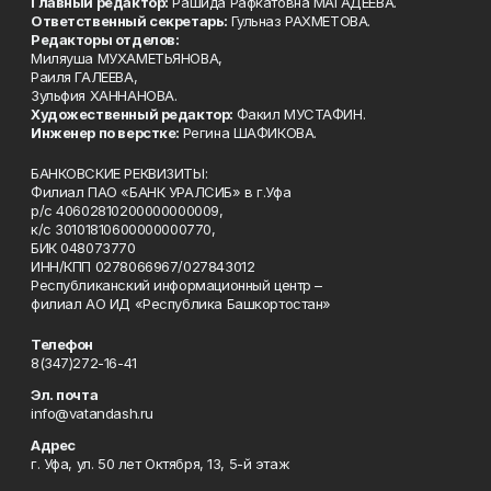
Главный редактор:
Рашида Рафкатовна МАГАДЕЕВА.
Ответственный секретарь:
Гульназ РАХМЕТОВА.
Редакторы отделов:
Миляуша МУХАМЕТЬЯНОВА,
Раиля ГАЛЕЕВА,
Зульфия ХАННАНОВА.
Художественный редактор:
Факил МУСТАФИН.
Инженер по верстке:
Регина ШАФИКОВА.
БАНКОВСКИЕ РЕКВИЗИТЫ:
Филиал ПАО «БАНК УРАЛСИБ» в г.Уфа
р/с 40602810200000000009,
к/с 30101810600000000770,
БИК 048073770
ИНН/КПП 0278066967/027843012
Республиканский информационный центр –
филиал АО ИД «Республика Башкортостан»
Телефон
8(347)272-16-41
Эл. почта
info@vatandash.ru
Адрес
г. Уфа, ул. 50 лет Октября, 13, 5-й этаж