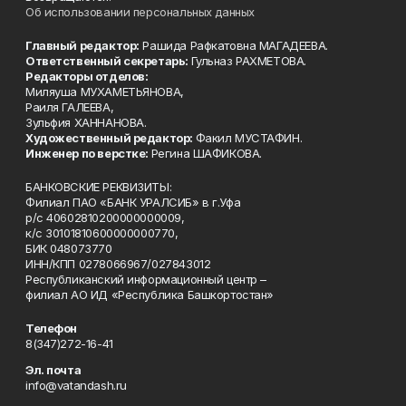
Об использовании персональных данных
Главный редактор:
Рашида Рафкатовна МАГАДЕЕВА.
Ответственный секретарь:
Гульназ РАХМЕТОВА.
Редакторы отделов:
Миляуша МУХАМЕТЬЯНОВА,
Раиля ГАЛЕЕВА,
Зульфия ХАННАНОВА.
Художественный редактор:
Факил МУСТАФИН.
Инженер по верстке:
Регина ШАФИКОВА.
БАНКОВСКИЕ РЕКВИЗИТЫ:
Филиал ПАО «БАНК УРАЛСИБ» в г.Уфа
р/с 40602810200000000009,
к/с 30101810600000000770,
БИК 048073770
ИНН/КПП 0278066967/027843012
Республиканский информационный центр –
филиал АО ИД «Республика Башкортостан»
Телефон
8(347)272-16-41
Эл. почта
info@vatandash.ru