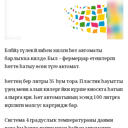
Бәләбәйҙә тәүлек әйләнәһенә эшләгән һөт автоматы
барлыҡҡа килде. Был – фермерҙар етештергән
һөттө һатыу өсөн тәүге автомат.
һөттөң бер литры 35 һум тора. Пластик һауытты
үҙең менән алып килергә йәки күрше киоскта һатып
алырға кәрәк. Һөт автоматының эсендә 100 литрға
иҫәпләнгән махсус картридж бар.
Система 4 градуслыҡ температураны даими
тота һәм һөттө тапшырған һайын автоматик