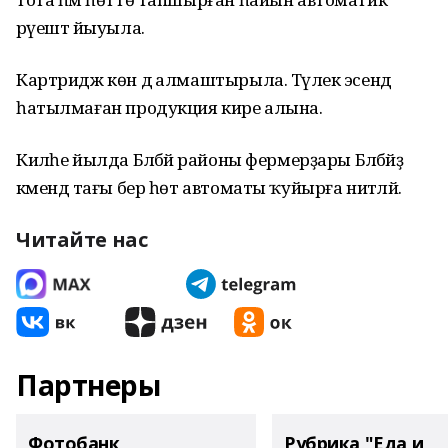
рәүештә йыуыла.
Картридж көн дә алмаштырыла. Тәүлек эсендә
һатылмаған продукция кире алына.
Киләһе йылда Бәләбәй районы фермерҙары Бәләбәйҙә
кәмендә тағы бер һөт автоматы ҡуйырға ниәтләй.
Читайте нас
Партнеры
Фотобанк
Рубрика "Еда и