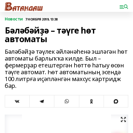
Новости
7 НОЯБРЯ 2019, 13:38
Бәләбәйҙә – тәүге һөт
автоматы
Бәләбәйҙә тәүлек әйләнәһенә эшләгән һөт
автоматы барлыҡҡа килде. Был –
фермерҙар етештергән һөттө һатыу өсөн
тәүге автомат. Һөт автоматының эсендә
100 литрға иҫәпләнгән махсус картридж
бар.