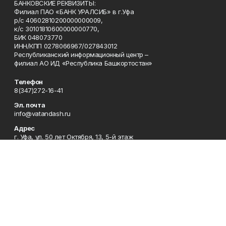
БАНКОВСКИЕ РЕКВИЗИТЫ:
Филиал ПАО «БАНК УРАЛСИБ» в г.Уфа
р/с 40602810200000000009,
к/с 30101810600000000770,
БИК 048073770
ИНН/КПП 0278066967/027843012
Республиканский информационный центр –
филиал АО ИД «Республика Башкортостан»
Телефон
8(347)272-16-41
Эл. почта
info@vatandash.ru
Адрес
г. Уфа, ул. 50 лет Октября, 13, 5-й этаж
Рекламная служба
8(347)272-16-41
Редакция
8(347)272-42-07
Приемная
8(347)272-16-41
Сотрудничество