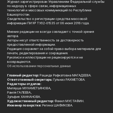
Журнал зарегистрирован Управлением Федеральной службы
по надзору в сфере связи, информационных
технологий и массовых коммуникаций по Республике
Башкортостан.
Свидетельство о регистрации средства массовой
информации ПИ № ТУ02-01535 от 06 июня 2016 года.
Мнение редакции не всегда совпадает с точкой зрения
автора.
Авторы несут ответственность за достоверность
предоставленной информации.
Редакция сохраняет за собой право выбора материала для
печати, редактирования и сокращения.
Рукописи и иллюстрации не рецензируются и не
возвращаются.
Об использовании персональных данных
Главный редактор:
Рашида Рафкатовна МАГАДЕЕВА.
Ответственный секретарь:
Гульназ РАХМЕТОВА.
Редакторы отделов:
Миляуша МУХАМЕТЬЯНОВА,
Раиля ГАЛЕЕВА,
Зульфия ХАННАНОВА.
Художественный редактор:
Факил МУСТАФИН.
Инженер по верстке:
Регина ШАФИКОВА.