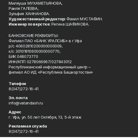
Миляуша МУХАМЕТЬЯНОВА,
Раиля ГАЛЕЕВА,
Зульфия ХАННАНОВА.
Художественный редактор:
Факил МУСТАФИН.
Инженер по верстке:
Регина ШАФИКОВА.
БАНКОВСКИЕ РЕКВИЗИТЫ:
Филиал ПАО «БАНК УРАЛСИБ» в г.Уфа
р/с 40602810200000000009,
к/с 30101810600000000770,
БИК 048073770
ИНН/КПП 0278066967/027843012
Республиканский информационный центр –
филиал АО ИД «Республика Башкортостан»
Телефон
8(347)272-16-41
Эл. почта
info@vatandash.ru
Адрес
г. Уфа, ул. 50 лет Октября, 13, 5-й этаж
Рекламная служба
8(347)272-16-41