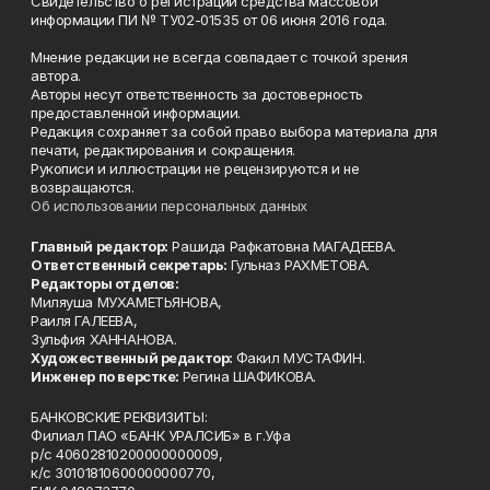
Свидетельство о регистрации средства массовой
информации ПИ № ТУ02-01535 от 06 июня 2016 года.
Мнение редакции не всегда совпадает с точкой зрения
автора.
Авторы несут ответственность за достоверность
предоставленной информации.
Редакция сохраняет за собой право выбора материала для
печати, редактирования и сокращения.
Рукописи и иллюстрации не рецензируются и не
возвращаются.
Об использовании персональных данных
Главный редактор:
Рашида Рафкатовна МАГАДЕЕВА.
Ответственный секретарь:
Гульназ РАХМЕТОВА.
Редакторы отделов:
Миляуша МУХАМЕТЬЯНОВА,
Раиля ГАЛЕЕВА,
Зульфия ХАННАНОВА.
Художественный редактор:
Факил МУСТАФИН.
Инженер по верстке:
Регина ШАФИКОВА.
БАНКОВСКИЕ РЕКВИЗИТЫ:
Филиал ПАО «БАНК УРАЛСИБ» в г.Уфа
р/с 40602810200000000009,
к/с 30101810600000000770,