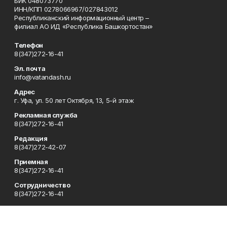
БИК 048073770
ИНН/КПП 0278066967/027843012
Республиканский информационный центр –
филиал АО ИД «Республика Башкортостан»
Телефон
8(347)272-16-41
Эл. почта
info@vatandash.ru
Адрес
г. Уфа, ул. 50 лет Октября, 13, 5-й этаж
Рекламная служба
8(347)272-16-41
Редакция
8(347)272-42-07
Приемная
8(347)272-16-41
Сотрудничество
8(347)272-16-41
Отдел кадров
8(347)272-42-07