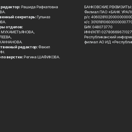
 редактор:
Рашида Рафкатовна
БАНКОВСКИЕ РЕКВИЗИТЫ:
ВА.
Филиал ПАО «БАНК УРАЛС
венный секретарь:
Гульназ
р/с 4060281020000000000
ВА.
к/с 30101810600000000770
ры отделов:
БИК 048073770
 МУХАМЕТЬЯНОВА,
ИНН/КПП 0278066967/027
ЛЕЕВА,
Республиканский информ
 ХАННАНОВА.
филиал АО ИД «Республи
твенный редактор:
Факил
ИН.
 по верстке:
Регина ШАФИКОВА.