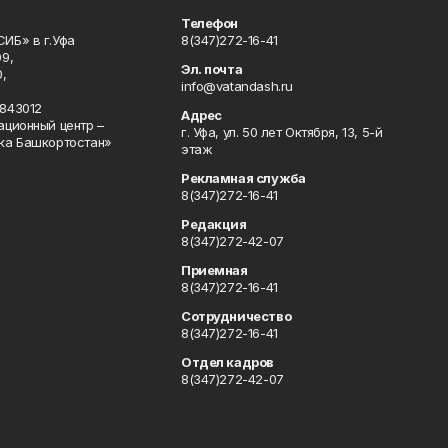
Телефон
ИБ» в г.Уфа
8(347)272-16-41
9,
Эл. почта
,
info@vatandash.ru
843012
Адрес
ационный центр –
г. Уфа, ул. 50 лет Октября, 13, 5-й
ка Башкортостан»
этаж
Рекламная служба
8(347)272-16-41
Редакция
8(347)272-42-07
Приемная
8(347)272-16-41
Сотрудничество
8(347)272-16-41
Отдел кадров
8(347)272-42-07