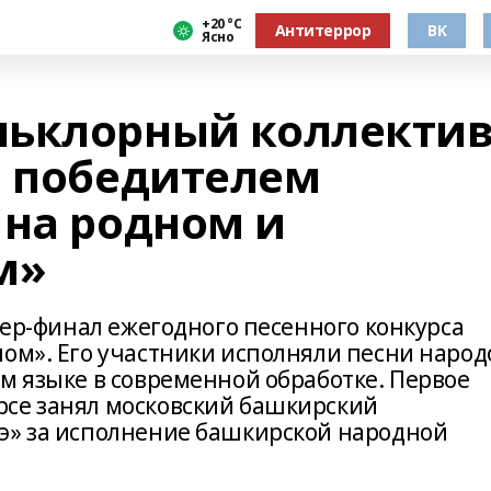
+20 °С
Антитеррор
ВК
Ясно
льклорный коллекти
л победителем
 на родном и
м»
упер-финал ежегодного песенного конкурса
ном». Его участники исполняли песни народ
м языке в современной обработке. Первое
рсе занял московский башкирский
э» за исполнение башкирской народной