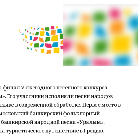
Ф
ер-финал V ежегодного песенного конкурса
». Его участники исполняли песни народов
зыке в современной обработке. Первое место в
 московский башкирский фольклорный
е башкирской народной песни «Уралым».
а туристическое путешествие в Грецию.