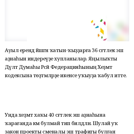
Ауыл ерендә йәшәгән ҡатын-ҡыҙҙарға 36 сәғәтлек эш
аҙнаһын индереүҙе хупланылар. Яңылыҡты
Дәүләт Думаһы Рәсәй Федерацияһының Хеҙмәт
кодексына төҙәтмәләрҙе икенсе уҡыуҙа ҡабул итте.
Унда хеҙмәт хаҡы 40 сәғәтлек эш аҙнаһына
ҡарағанда кәм булмай тип билдәләнә. Шулай уҡ
закон проекты сменалы эш трафигы булған