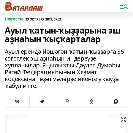
Новости
23 ОКТЯБРЯ 2019, 07:52
Ауыл ҡатын-ҡыҙҙарына эш
аҙнаһын ҡыҫҡарталар
Ауыл ерендә йәшәгән ҡатын-ҡыҙҙарға 36
сәғәтлек эш аҙнаһын индереүҙе
хупланылар. Яңылыҡты Дәүләт Думаһы
Рәсәй Федерацияһының Хеҙмәт
кодексына төҙәтмәләрҙе икенсе уҡыуҙа
ҡабул итте.