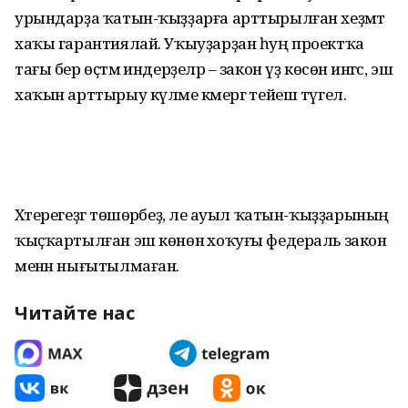
урындарҙа ҡатын-ҡыҙҙарға арттырылған хеҙмәт
хаҡы гарантиялай. Уҡыуҙарҙан һуң проектҡа
тағы бер өҫтәмә индерҙеләр – закон үҙ көсөнә ингәс, эш
хаҡын арттырыу күләме кәмергә тейеш түгел.
Хәтерегеҙгә төшөрәбеҙ, әле ауыл ҡатын-ҡыҙҙарының
ҡыҫҡартылған эш көнөнә хоҡуғы федераль закон
менән нығытылмаған.
Читайте нас