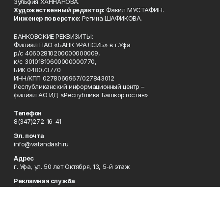
Зульфия ХАННАНОВА.
Художественный редактор:
Факил МУСТАФИН.
Инженер по верстке:
Регина ШАФИКОВА.
БАНКОВСКИЕ РЕКВИЗИТЫ:
Филиал ПАО «БАНК УРАЛСИБ» в г.Уфа
р/с 40602810200000000009,
к/с 30101810600000000770,
БИК 048073770
ИНН/КПП 0278066967/027843012
Республиканский информационный центр –
филиал АО ИД «Республика Башкортостан»
Телефон
8(347)272-16-41
Эл. почта
info@vatandash.ru
Адрес
г. Уфа, ул. 50 лет Октября, 13, 5-й этаж
Рекламная служба
8(347)272-16-41
Редакция
8(347)272-42-07