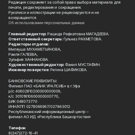
Редакция сохраняет за собой право выбора материала для
печати, редактирования и сокращения.
Рукописи и иллюстрации не рецензируются и не
возвращаются.
Об использовании персональных данных
Главный редактор:
Рашида Рафкатовна МАГАДЕЕВА.
Ответственный секретарь:
Гульназ РАХМЕТОВА.
Редакторы отделов:
Миляуша МУХАМЕТЬЯНОВА,
Раиля ГАЛЕЕВА,
Зульфия ХАННАНОВА.
Художественный редактор:
Факил МУСТАФИН.
Инженер по верстке:
Регина ШАФИКОВА.
БАНКОВСКИЕ РЕКВИЗИТЫ:
Филиал ПАО «БАНК УРАЛСИБ» в г.Уфа
р/с 40602810200000000009,
к/с 30101810600000000770,
БИК 048073770
ИНН/КПП 0278066967/027843012
Республиканский информационный центр –
филиал АО ИД «Республика Башкортостан»
Телефон
8(347)272-16-41