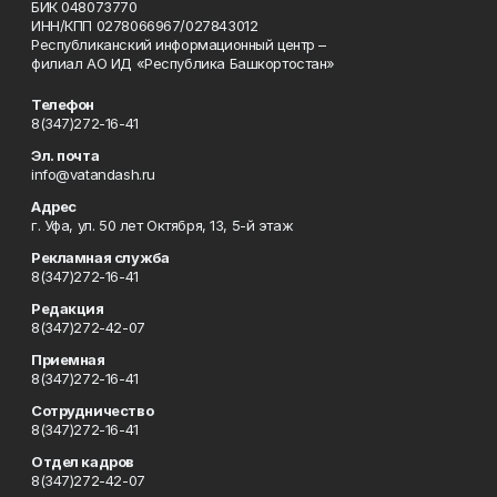
БИК 048073770
ИНН/КПП 0278066967/027843012
Республиканский информационный центр –
филиал АО ИД «Республика Башкортостан»
Телефон
8(347)272-16-41
Эл. почта
info@vatandash.ru
Адрес
г. Уфа, ул. 50 лет Октября, 13, 5-й этаж
Рекламная служба
8(347)272-16-41
Редакция
8(347)272-42-07
Приемная
8(347)272-16-41
Сотрудничество
8(347)272-16-41
Отдел кадров
8(347)272-42-07