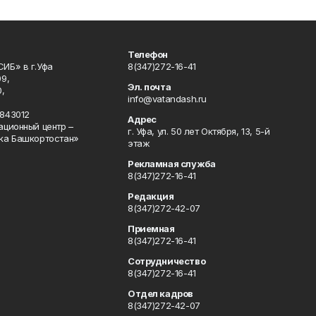
Телефон
ИБ» в г.Уфа
8(347)272-16-41
9,
Эл. почта
,
info@vatandash.ru
843012
Адрес
ационный центр –
г. Уфа, ул. 50 лет Октября, 13, 5-й
ка Башкортостан»
этаж
Рекламная служба
8(347)272-16-41
Редакция
8(347)272-42-07
Приемная
8(347)272-16-41
Сотрудничество
8(347)272-16-41
Отдел кадров
8(347)272-42-07