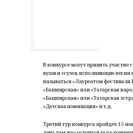
В конкурсе могут принять участие
вузов и ссузов, исполняющие песни
называться «Лауреатом фестиваля И
«Башкирская» или «Татарская народ
«Башкирская» или «Татарская эстра
«Детская номинация» и т.д.
Третий тур конкурса пройдет 15 но
день там же состоится гала-концер