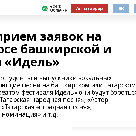
+24 °С
Антитеррор
ВК
Облачно
прием заявок на
урсе башкирской и
и «Идель»
ие студенты и выпускники вокальных
лняющие песни на башкирском или татарском
реатом фестиваля Идель» они будут боротьс
атарская народная песня», «Автор-
«Татарская эстрадная песня»,
 номинация» и т.д.