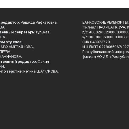
 редактор:
Рашида Рафкатовна
БАНКОВСКИЕ РЕКВИЗИТЫ:
ВА.
Филиал ПАО «БАНК УРАЛС
венный секретарь:
Гульназ
р/с 4060281020000000000
ВА.
к/с 30101810600000000770
ры отделов:
БИК 048073770
 МУХАМЕТЬЯНОВА,
ИНН/КПП 0278066967/027
ЛЕЕВА,
Республиканский информ
 ХАННАНОВА.
филиал АО ИД «Республи
твенный редактор:
Факил
ИН.
 по верстке:
Регина ШАФИКОВА.