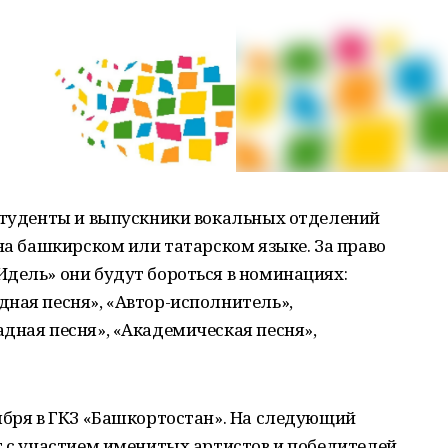
 студенты и выпускники вокальных отделений
 на башкирском или татарском языке. За право
дель» они будут бороться в номинациях:
ная песня», «Автор-исполнитель»,
дная песня», «Академическая песня»,
ября в ГКЗ «Башкортостан». На следующий
т с участием именитых артистов и победителей