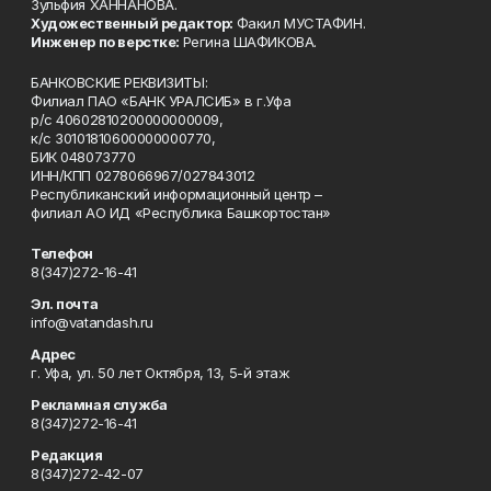
Зульфия ХАННАНОВА.
Художественный редактор:
Факил МУСТАФИН.
Инженер по верстке:
Регина ШАФИКОВА.
БАНКОВСКИЕ РЕКВИЗИТЫ:
Филиал ПАО «БАНК УРАЛСИБ» в г.Уфа
р/с 40602810200000000009,
к/с 30101810600000000770,
БИК 048073770
ИНН/КПП 0278066967/027843012
Республиканский информационный центр –
филиал АО ИД «Республика Башкортостан»
Телефон
8(347)272-16-41
Эл. почта
info@vatandash.ru
Адрес
г. Уфа, ул. 50 лет Октября, 13, 5-й этаж
Рекламная служба
8(347)272-16-41
Редакция
8(347)272-42-07