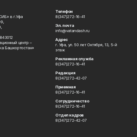
Телефон
ИБ» в г.Уфа
8(347)272-16-41
9,
Эл. почта
,
info@vatandash.ru
843012
Адрес
ационный центр –
г. Уфа, ул. 50 лет Октября, 13, 5-й
ка Башкортостан»
этаж
Рекламная служба
8(347)272-16-41
Редакция
8(347)272-42-07
Приемная
8(347)272-16-41
Сотрудничество
8(347)272-16-41
Отдел кадров
8(347)272-42-07