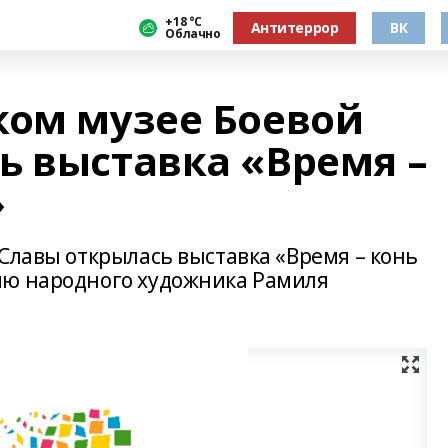
+18 °С
Антитеррор
ВК
Облачно
ком музее Боевой
ь выставка «Время –
»
Славы открылась выставка «Время – конь
ию народного художника Рамиля