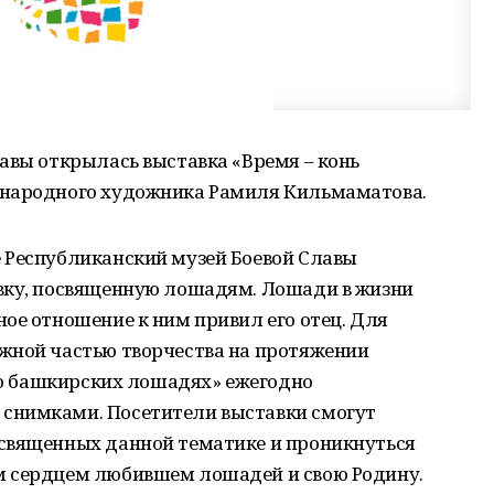
авы открылась выставка «Время – конь
 народного художника Рамиля Кильмаматова.
 Республиканский музей Боевой Славы
вку, посвященную лошадям. Лошади в жизни
ое отношение к ним привил его отец. Для
жной частью творчества на протяжении
я о башкирских лошадях» ежегодно
снимками. Посетители выставки смогут
священных данной тематике и проникнуться
м сердцем любившем лошадей и свою Родину.