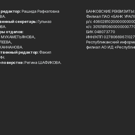
 редактор:
Рашида Рафкатовна
БАНКОВСКИЕ РЕКВИЗИТЫ:
ВА.
Филиал ПАО «БАНК УРАЛС
венный секретарь:
Гульназ
р/с 4060281020000000000
ВА.
к/с 30101810600000000770
ры отделов:
БИК 048073770
 МУХАМЕТЬЯНОВА,
ИНН/КПП 0278066967/027
ЛЕЕВА,
Республиканский информ
 ХАННАНОВА.
филиал АО ИД «Республи
твенный редактор:
Факил
ИН.
 по верстке:
Регина ШАФИКОВА.