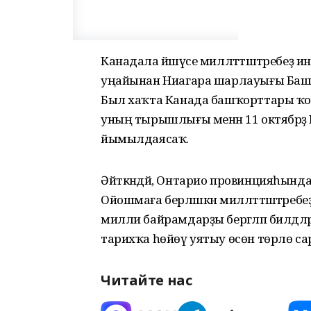
Канадала йәшәүсе милләттәштәребеҙ
уңайынан Ниагара шарлауығы Башҡ
Был хаҡта Канада башҡорттары ҡоролт
уның тырышлығы менән 11 октябрҙә Ниаг
йымылдаясаҡ.
Әйткәндәй, Онтарио провинцияһында
Ойошмаға берләшкән милләттәштәребеҙ 
милли байрамдарҙы бергәләп билдәләр
тарихҡа һөйөү уятыу өсөн төрлө с
Читайте нас