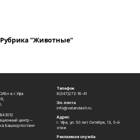
Рубрика "Животные"
Телефон
ИБ» в г.Уфа
8(347)272-16-41
9,
Эл. почта
,
info@vatandash.ru
843012
Адрес
ационный центр –
г. Уфа, ул. 50 лет Октября, 13, 5-й
ка Башкортостан»
этаж
Рекламная служба