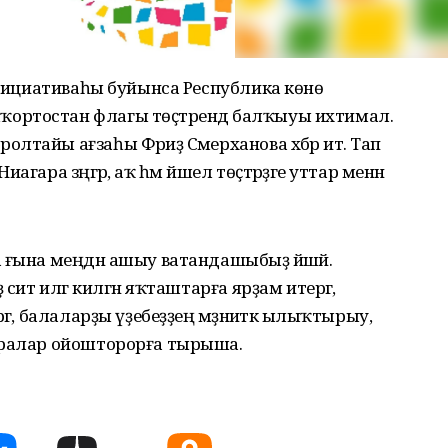
 инициативаһы буйынса Республика көнө
ортостан флагы төҫтәрендә балҡыуы ихтимал.
айы ағзаһы Фәриҙә Сәмерханова хәбәр итә. Тап
ара зәңгәр, аҡ һәм йәшел төҫтәрҙәге уттар менән
 ғына меңдән ашыу ватандашыбыҙ йәшәй.
сит илгә килгән яҡташтарға ярҙам итергә,
гә, балаларҙы үҙебеҙҙең мәҙәниәткә ылыҡтырыу,
аралар ойошторорға тырыша.