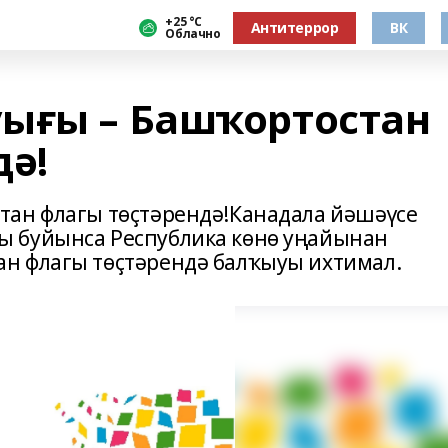
+25 °С
Антитеррор
ВК
Облачно
ығы – Башҡортостан
дә!
тан флагы төҫтәрендә!Канадала йәшәүсе
 буйынса Республика көнө уңайынан
н флагы төҫтәрендә балҡыуы ихтимал.