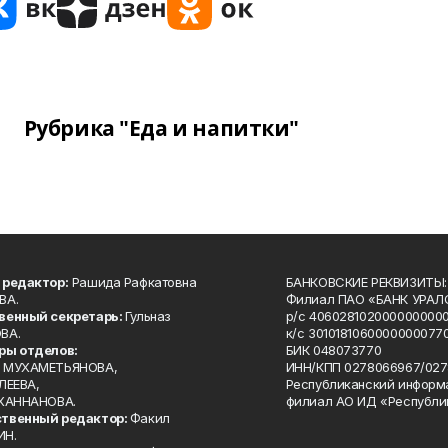
Рубрика "Еда и напитки"
 редактор:
Рашида Рафкатовна
БАНКОВСКИЕ РЕКВИЗИТЫ:
ВА.
Филиал ПАО «БАНК УРАЛС
венный секретарь:
Гульназ
р/с 4060281020000000000
ВА.
к/с 30101810600000000770
ры отделов:
БИК 048073770
 МУХАМЕТЬЯНОВА,
ИНН/КПП 0278066967/027
ЛЕЕВА,
Республиканский информ
 ХАННАНОВА.
филиал АО ИД «Республи
твенный редактор:
Факил
ИН.