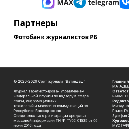
Партнеры
Фотобанк журналистов РБ
© 2020-2026 Сайт журнала "Ватандаш"
Главный
МАГАДЕЕ
Журнал зарегистрирован Управлением
Ответст
Федеральной службы по надзору в сфере
РАХМЕТО
связи, информационных
Редакто
технологий и массовых коммуникаций по
Миляуша
Республике Башкортостан.
Раиля ГА
Свидетельство о регистрации средства
Зульфия
массовой информации ПИ № ТУ02-01535 от 06
Художес
июня 2016 года.
МУСТАФ