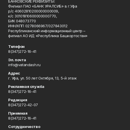
БАНКОВСКИЕ РЕКВИЗИТЫ:
Филиал ПАО «БАНК УРАЛСИБ» в г.Уфа
р/с 40602810200000000009,
к/с 30101810600000000770,
БИК 048073770
ИНН/КПП 0278066967/027843012
Республиканский информационный центр –
филиал АО ИД «Республика Башкортостан»
Телефон
8(347)272-16-41
Эл. почта
info@vatandash.ru
Адрес
г. Уфа, ул. 50 лет Октября, 13, 5-й этаж
Рекламная служба
8(347)272-16-41
Редакция
8(347)272-42-07
Приемная
8(347)272-16-41
Сотрудничество