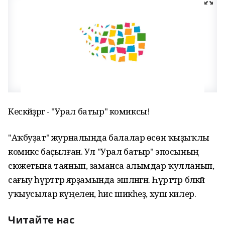
Кескәйҙәргә - "Урал батыр" комиксы!
"Аҡбуҙат" журналында балалар өсөн ҡыҙыҡлы
комикс баҫылған. Ул "Урал батыр" эпосының
сюжетына таянып, заманса алымдар ҡулланып,
сағыу һүрәттәр ярҙамында эшләнгән. Һүрәттәр бәләкәй
уҡыусылар күңеленә, һис шикһеҙ, хуш килер.
Читайте нас