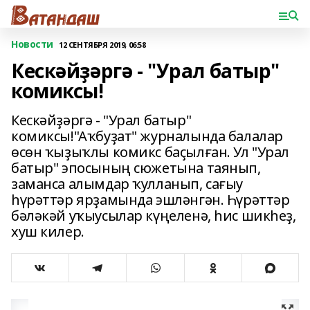
Новости
12 СЕНТЯБРЯ 2019, 06:58
Кескәйҙәргә - "Урал батыр"
комиксы!
Кескәйҙәргә - "Урал батыр"
комиксы!"Аҡбуҙат" журналында балалар
өсөн ҡыҙыҡлы комикс баҫылған. Ул "Урал
батыр" эпосының сюжетына таянып,
заманса алымдар ҡулланып, сағыу
һүрәттәр ярҙамында эшләнгән. Һүрәттәр
бәләкәй уҡыусылар күңеленә, һис шикһеҙ,
хуш килер.