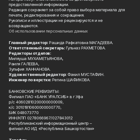
предоставленной информации.
Редакция сохраняет за собой право выбора материала для
печати, редактирования и сокращения.
Рукописи и иллюстрации не рецензируются и не
возвращаются.
Об использовании персональных данных
Главный редактор:
Рашида Рафкатовна МАГАДЕЕВА.
Ответственный секретарь:
Гульназ РАХМЕТОВА.
Редакторы отделов:
Миляуша МУХАМЕТЬЯНОВА,
Раиля ГАЛЕЕВА,
Зульфия ХАННАНОВА.
Художественный редактор:
Факил МУСТАФИН.
Инженер по верстке:
Регина ШАФИКОВА.
БАНКОВСКИЕ РЕКВИЗИТЫ:
Филиал ПАО «БАНК УРАЛСИБ» в г.Уфа
р/с 40602810200000000009,
к/с 30101810600000000770,
БИК 048073770
ИНН/КПП 0278066967/027843012
Республиканский информационный центр –
филиал АО ИД «Республика Башкортостан»
Телефон