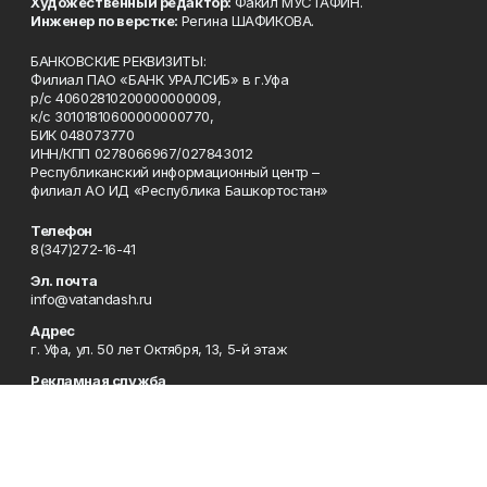
Художественный редактор:
Факил МУСТАФИН.
Инженер по верстке:
Регина ШАФИКОВА.
БАНКОВСКИЕ РЕКВИЗИТЫ:
Филиал ПАО «БАНК УРАЛСИБ» в г.Уфа
р/с 40602810200000000009,
к/с 30101810600000000770,
БИК 048073770
ИНН/КПП 0278066967/027843012
Республиканский информационный центр –
филиал АО ИД «Республика Башкортостан»
Телефон
8(347)272-16-41
Эл. почта
info@vatandash.ru
Адрес
г. Уфа, ул. 50 лет Октября, 13, 5-й этаж
Рекламная служба
8(347)272-16-41
Редакция
8(347)272-42-07
Приемная