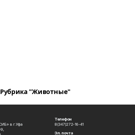
Рубрика "Животные"
Телефон
ИБ» в г.Уфа
8(347)272-16-41
9,
Эл. почта
,