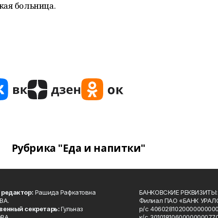
кая больница.
Рубрика "Еда и напитки"
 редактор:
Рашида Рафкатовна
БАНКОВСКИЕ РЕКВИЗИТЫ:
ВА.
Филиал ПАО «БАНК УРАЛС
венный секретарь:
Гульназ
р/с 4060281020000000000
ВА.
к/с 30101810600000000770