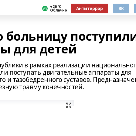
+26 °С
Антитеррор
ВК
Облачно
 больницу поступил
ы для детей
публики в рамках реализации национально
ли поступать двигательные аппараты для
о и тазобедренного суставов. Предназнач
езную травму конечностей.