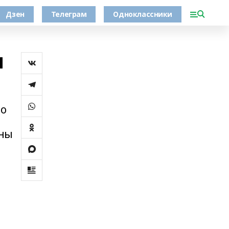
Дзен
Телеграм
Одноклассники
и
го
ены