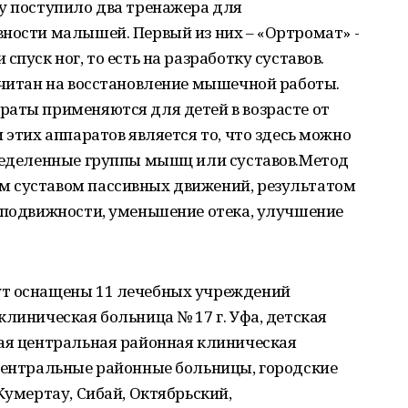
у поступило два тренажера для
ности малышей. Первый из них – «Ортромат» -
спуск ног, то есть на разработку суставов.
считан на восстановление мышечной работы.
раты применяются для детей в возрасте от
 этих аппаратов является то, что здесь можно
пределенные группы мышц или суставов.Метод
м суставом пассивных движений, результатом
о подвижности, уменьшение отека, улучшение
.
ут оснащены 11 лечебных учреждений
клиническая больница № 17 г. Уфа, детская
кая центральная районная клиническая
 центральные районные больницы, городские
Кумертау, Сибай, Октябрьский,