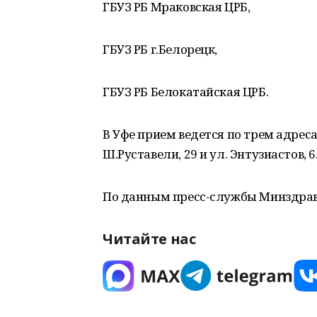
ГБУЗ РБ Мраковская ЦРБ,
ГБУЗ РБ г.Белорецк,
ГБУЗ РБ Белокатайская ЦРБ.
В Уфе прием ведется по трем адресам
Ш.Руставели, 29 и ул. Энтузиастов, 6
По данным пресс-службы Минздрав
Читайте нас