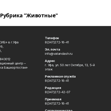
Рубрика "Животные"
Телефон
ИБ» в г.Уфа
8(347)272-16-41
9,
Эл. почта
,
info@vatandash.ru
843012
Адрес
ационный центр –
г. Уфа, ул. 50 лет Октября, 13, 5-й
ка Башкортостан»
этаж
Рекламная служба
8(347)272-16-41
Редакция
8(347)272-42-07
Приемная
8(347)272-16-41
Сотрудничество