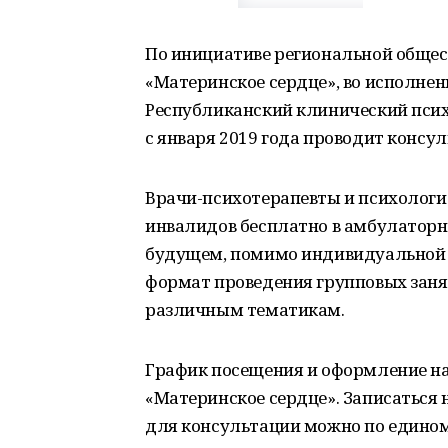
По инициативе региональной общес
«Материнское сердце», во исполне
Республиканский клинический псих
с января 2019 года проводит консу
Врачи-психотерапевты и психологи
инвалидов бесплатно в амбулаторн
будущем, помимо индивидуальной 
формат проведения групповых занят
различным тематикам.
График посещения и оформление н
«Материнское сердце». Записаться 
для консультации можно по единому 