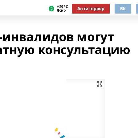
+29 °С
Антитеррор
ВК
Ясно
-инвалидов могут
атную консультацию