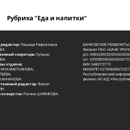
Рубрика "Еда и напитки"
 редактор:
Рашида Рафкатовна
БАНКОВСКИЕ РЕКВИЗИТЫ:
ВА.
Филиал ПАО «БАНК УРАЛС
венный секретарь:
Гульназ
р/с 4060281020000000000
ВА.
к/с 30101810600000000770
ры отделов:
БИК 048073770
 МУХАМЕТЬЯНОВА,
ИНН/КПП 0278066967/027
ЛЕЕВА,
Республиканский информ
 ХАННАНОВА.
филиал АО ИД «Республи
твенный редактор:
Факил
ИН.
 по верстке:
Регина ШАФИКОВА.