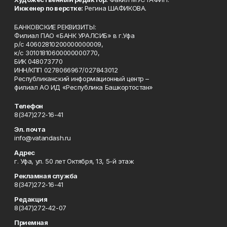
Инженер по верстке:
Регина ШАФИКОВА.
БАНКОВСКИЕ РЕКВИЗИТЫ:
Филиал ПАО «БАНК УРАЛСИБ» в г.Уфа
р/с 40602810200000000009,
к/с 30101810600000000770,
БИК 048073770
ИНН/КПП 0278066967/027843012
Республиканский информационный центр –
филиал АО ИД «Республика Башкортостан»
Телефон
8(347)272-16-41
Эл. почта
info@vatandash.ru
Адрес
г. Уфа, ул. 50 лет Октября, 13, 5-й этаж
Рекламная служба
8(347)272-16-41
Редакция
8(347)272-42-07
Приемная