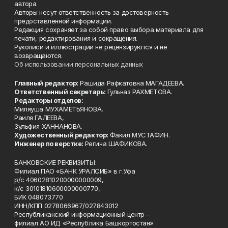
автора.
Авторы несут ответственность за достоверность
предоставленной информации.
Редакция сохраняет за собой право выбора материала для
печати, редактирования и сокращения.
Рукописи и иллюстрации не рецензируются и не
возвращаются.
Об использовании персональных данных
Главный редактор:
Рашида Рафкатовна МАГАДЕЕВА.
Ответственный секретарь:
Гульназ РАХМЕТОВА.
Редакторы отделов:
Миляуша МУХАМЕТЬЯНОВА,
Раиля ГАЛЕЕВА,
Зульфия ХАННАНОВА.
Художественный редактор:
Факил МУСТАФИН.
Инженер по верстке:
Регина ШАФИКОВА.
БАНКОВСКИЕ РЕКВИЗИТЫ:
Филиал ПАО «БАНК УРАЛСИБ» в г.Уфа
р/с 40602810200000000009,
к/с 30101810600000000770,
БИК 048073770
ИНН/КПП 0278066967/027843012
Республиканский информационный центр –
филиал АО ИД «Республика Башкортостан»