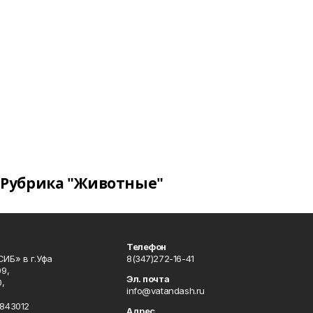
Рубрика "Животные"
Телефон
ИБ» в г.Уфа
8(347)272-16-41
9,
Эл. почта
,
info@vatandash.ru
843012
Адрес