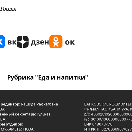
России
Рубрика "Еда и напитки"
 редактор:
Рашида Рафкатовна
БАНКОВСКИЕ РЕКВИЗИТЫ:
ВА.
Филиал ПАО «БАНК УРАЛС
венный секретарь:
Гульназ
р/с 4060281020000000000
ВА.
к/с 30101810600000000770
ры отделов:
БИК 048073770
 МУХАМЕТЬЯНОВА,
ИНН/КПП 0278066967/027