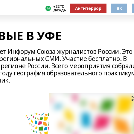
+22 °С
Антитеррор
ВК
Дождь
ЫЕ В УФЕ
дет Инфорум Союза журналистов России. Это
региональных СМИ. Участие бесплатно. В
 регионе России. Всего мероприятия собрал
м году география образовательного практику
лик.