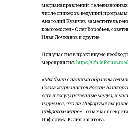
медианаправлений: телевизионных,
числе спикеров: ведущий программ
Анатолий Кузичев, заместитель ге
комсомолец» Олег Воробьев, совет
Илья Лочканов и другие.
Для участия в практикуме необход
мероприятия:
https://ufa.inforum.med
«Мы были с нашими образовательны
Союза журналистов России Башкортос
есть и государственные медиа, и ча
надеемся, что на Инфоруме вы узнае
цифровом мире»
, - отмечает секре
Инфорума Юлия Загитова.