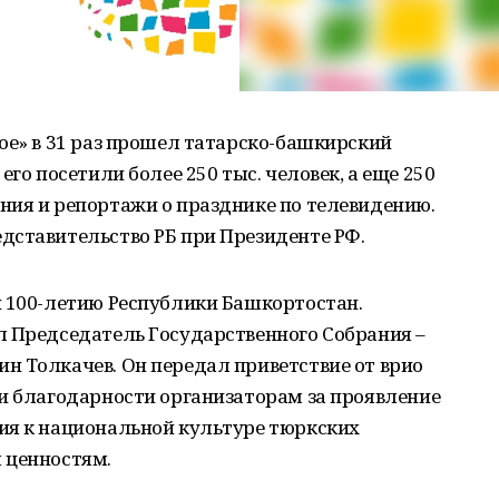
ое» в 31 раз прошел татарско-башкирский
его посетили более 250 тыс. человек, а еще 250
ния и репортажи о празднике по телевидению.
дставительство РБ при Президенте РФ.
н 100-летию Республики Башкортостан.
л Председатель Государственного Собрания –
н Толкачев. Он передал приветствие от врио
ми благодарности организаторам за проявление
ия к национальной культуре тюркских
 ценностям.