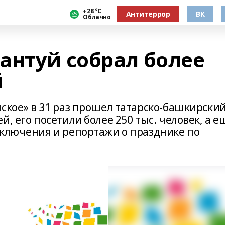
+28 °С
Антитеррор
ВК
Облачно
антуй собрал более
й
ское» в 31 раз прошел татарско-башкирски
, его посетили более 250 тыс. человек, а е
включения и репортажи о празднике по