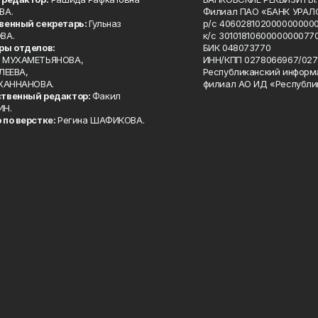
ВА.
Филиал ПАО «БАНК УРАЛС
венный секретарь:
Гульназ
р/с 4060281020000000000
ВА.
к/с 30101810600000000770
ры отделов:
БИК 048073770
 МУХАМЕТЬЯНОВА,
ИНН/КПП 0278066967/027
ЛЕЕВА,
Республиканский информ
 ХАННАНОВА.
филиал АО ИД «Республи
твенный редактор:
Факил
ИН.
 по верстке:
Регина ШАФИКОВА.