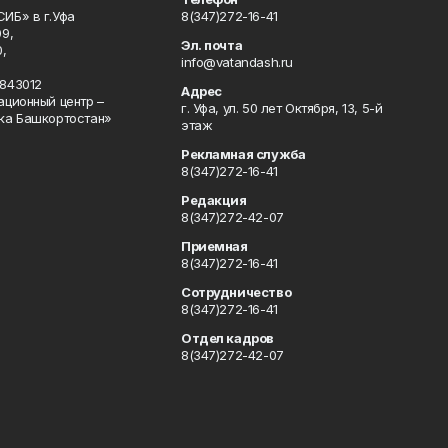
ИБ» в г.Уфа
8(347)272-16-41
9,
Эл. почта
,
info@vatandash.ru
843012
Адрес
ационный центр –
г. Уфа, ул. 50 лет Октября, 13, 5-й
ка Башкортостан»
этаж
Рекламная служба
8(347)272-16-41
Редакция
8(347)272-42-07
Приемная
8(347)272-16-41
Сотрудничество
8(347)272-16-41
Отдел кадров
8(347)272-42-07