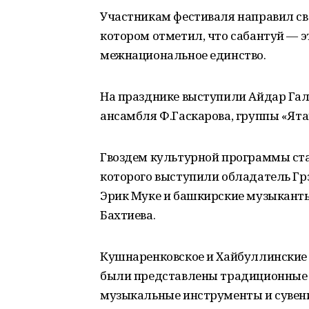
Участникам фестиваля направил сво
котором отметил, что сабантуй — э
межнациональное единство.
На празднике выступили Айдар Гали
ансамбля Ф.Гаскарова, группы «Ята
Гвоздем культурной программы ста
которого выступили обладатель Гр
Эрик Муке и башкирские музыканты
Бахтиева.
Кушнаренковское и Хайбуллинские 
были представлены традиционные 
музыкальные инструменты и сувен