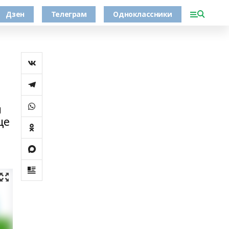
Дзен
Телеграм
Одноклассники
й
ще