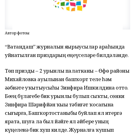
Автор фотоһы
“Ватандаш” журналын яҙҙырыусылар араһында
уйнатылған приздарҙың еңеүселәре билдәләнде.
Төп призды – 2 урынлы палатканы – Өфө районы
Михайловка ауылынан башҡорт теле һәм
әҙәбиәте уҡытыусыһы Зинфира Ишкилдина отто.
Беҙҙең бүләгебеҙ бик урынлы булып сыҡты, сөнки
Зинфира Шәрифйән ҡыҙы тәбиғәт ҡосағына
сығырға, Башҡортостаныбыҙ буйлап ял итергә
ярата, шуға ла был йәйге ял әйбере уның
күңеленә бик хуш килде. Журналға ҡушып