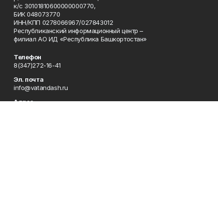
к/с 30101810600000000770,
БИК 048073770
ИНН/КПП 0278066967/027843012
Республиканский информационный центр –
филиал АО ИД «Республика Башкортостан»
Телефон
8(347)272-16-41
Эл. почта
info@vatandash.ru
Адрес
г. Уфа, ул. 50 лет Октября, 13, 5-й этаж
Рекламная служба
8(347)272-16-41
Редакция
8(347)272-42-07
Приемная
8(347)272-16-41
Сотрудничество
8(347)272-16-41
Отдел кадров