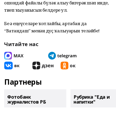
ошондай файҙалы бүләк алыу бигерәк шәп инде,
тиеп ҡыуанысын белдерҙе ул.
Беҙ ҙә еңеүселәрҙе ҡотлайбыҙ, артабан да
“Ватандаш” менән дуҫ ҡалыуҙарын теләйбеҙ!
Читайте нас
Партнеры
Фотобанк
Рубрика "Еда и
журналистов РБ
напитки"