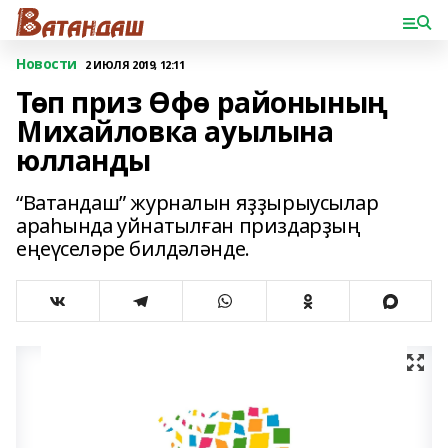
Новости
2 ИЮЛЯ 2019, 12:11
Төп приз Өфө районының
Михайловка ауылына
юлланды
“Ватандаш” журналын яҙҙырыусылар
араһында уйнатылған приздарҙың
еңеүселәре билдәләнде.