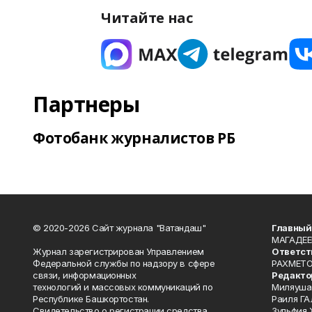
Читайте нас
Партнеры
Фотобанк журналистов РБ
© 2020-2026 Сайт журнала "Ватандаш"
Главный
МАГАДЕЕ
Журнал зарегистрирован Управлением
Ответст
Федеральной службы по надзору в сфере
РАХМЕТО
связи, информационных
Редакто
технологий и массовых коммуникаций по
Миляуша
Республике Башкортостан.
Раиля ГА
Свидетельство о регистрации средства
Зульфия