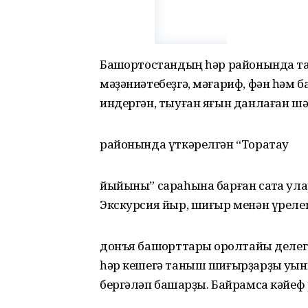
Башҡортостандың һәр районында та
мәҙәниәтебеҙгә, мәғариф, фән һәм б
индергән, тыуған яғын данлаған ш
районында үткәрелгән “Торатау
йыйыны” сараһына барған саҡта ул
Экскурсия йыр, шиғыр менән үрелеп
донъя башҡорттары ҡоролтайы делег
һәр кешегә таныш шиғырҙарҙы уҡын
бергәләп башҡарҙы. Байрамса кәйеф 