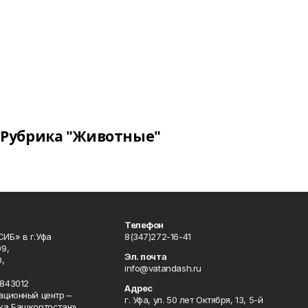
Рубрика "Животные"
Телефон
ИБ» в г.Уфа
8(347)272-16-41
9,
Эл. почта
,
info@vatandash.ru
843012
Адрес
ационный центр –
г. Уфа, ул. 50 лет Октября, 13, 5-й
ка Башкортостан»