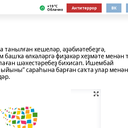
+19 °С
Антитеррор
ВК
Облачно
 танылған кешеләр, әҙәбиәтебеҙгә,
м башҡа өлкәләргә фиҙакәр хеҙмәте менән 
лаған шәхестәребеҙ бихисап. Ишембай
йыйыны” сараһына барған саҡта улар менә
әр.