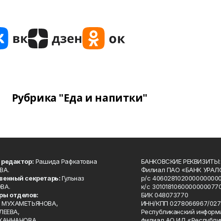
Рубрика "Еда и напитки"
 редактор:
Рашида Рафкатовна
БАНКОВСКИЕ РЕКВИЗИТЫ:
ВА.
Филиал ПАО «БАНК УРАЛС
венный секретарь:
Гульназ
р/с 4060281020000000000
ВА.
к/с 30101810600000000770
ры отделов:
БИК 048073770
 МУХАМЕТЬЯНОВА,
ИНН/КПП 0278066967/027
ЛЕЕВА,
Республиканский информ
 ХАННАНОВА.
филиал АО ИД «Республи