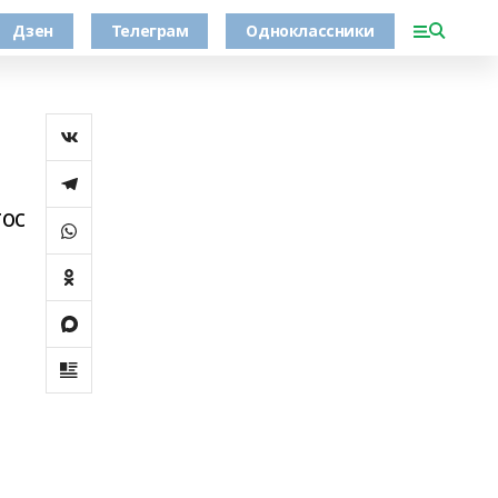
Дзен
Телеграм
Одноклассники
тос
н