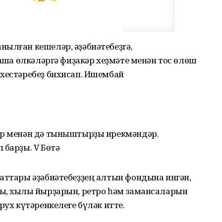
нылған кешеләр, әҙәбиәтебеҙгә,
ашҡа өлкәләргә фиҙакәр хеҙмәте менән тос өлөш
әхестәребеҙ бихисап. Ишембай
ар менән дә тыныштырҙы ирекмәндәр.
 барҙы. V Бөтә
аттары әҙәбиәтебеҙҙең алтын фондына ингән,
ы, хылыҡ йырҙарын, ретро һәм замансаларын
рух күтәренкелеге бүләк итте.