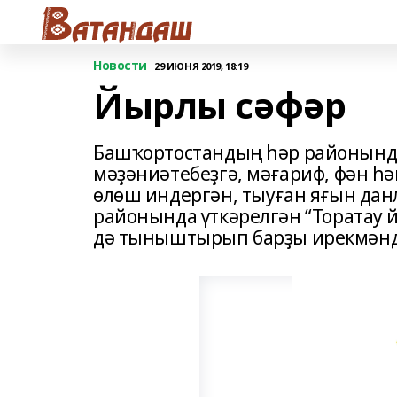
Новости
29 ИЮНЯ 2019, 18:19
Йырлы сәфәр
Башҡортостандың һәр районында
мәҙәниәтебеҙгә, мәғариф, фән һә
өлөш индергән, тыуған яғын дан
районында үткәрелгән “Торатау 
дә тыныштырып барҙы ирекмәнд