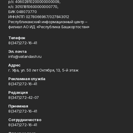
р/с 40602810200000000009,
к/с 30101810600000000770,
БИК 048073770
ИНН/КПП 0278066967/027843012
Республиканский информационный центр –
филиал АО ИД «Республика Башкортостан»
Телефон
8(347)272-16-41
Эл. почта
info@vatandash.ru
Адрес
г. Уфа, ул. 50 лет Октября, 13, 5-й этаж
Рекламная служба
8(347)272-16-41
Редакция
8(347)272-42-07
Приемная
8(347)272-16-41
Сотрудничество
8(347)272-16-41