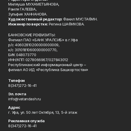
Миляуша МУХАМЕТЬЯНОВА,
Раиля ГАЛЕЕВА,
Зульфия ХАННАНОВА.
Художественный редактор:
Факил МУСТАФИН.
Инженер по верстке:
Регина ШАФИКОВА.
БАНКОВСКИЕ РЕКВИЗИТЫ:
Филиал ПАО «БАНК УРАЛСИБ» в г.Уфа
р/с 40602810200000000009,
к/с 30101810600000000770,
БИК 048073770
ИНН/КПП 0278066967/027843012
Республиканский информационный центр –
филиал АО ИД «Республика Башкортостан»
Телефон
8(347)272-16-41
Эл. почта
info@vatandash.ru
Адрес
г. Уфа, ул. 50 лет Октября, 13, 5-й этаж
Рекламная служба
8(347)272-16-41