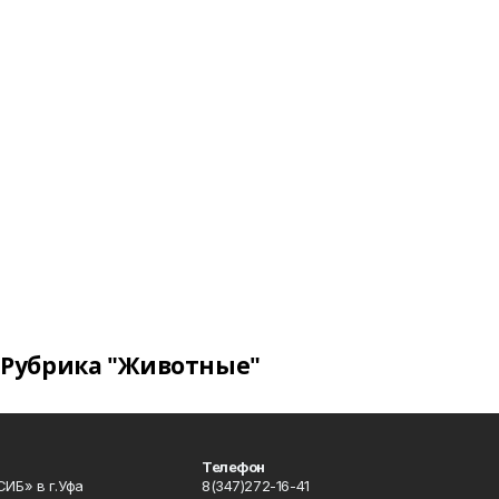
Рубрика "Животные"
Телефон
ИБ» в г.Уфа
8(347)272-16-41