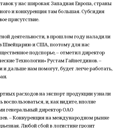
тавок у нас широкая: Западная Европа, страны
ного и конкуренция там большая. Субсидия
вое присутствие.
тной деятельности, в прошлом году наладили
 в Швейцарию и США, поэтому для нас
ущественное подспорье, – отметил директор
кие Технологии» Рустам Гайнетдинов. –
и и дальше нам помогут, будет легче работать,
ан.
ртных расходов на экспорт продукции узнали
 воспользоваться, и, как видите, вполне
ями генеральный директор ОАО
шев. – Конкуренция на международном рынке
рьезная. Любой сбой в логистике грозит