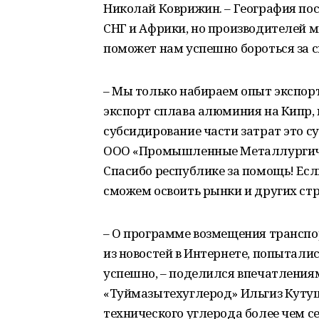
Николай Коврижин. – География пос
СНГ и Африки, но производителей м
поможет нам успешно бороться за с
– Мы только набираем опыт экспор
экспорт сплава алюминия на Кипр,
субсидирование части затрат это с
ООО «Промышленные Металлургичес
Спасибо республике за помощь! Есл
сможем освоить рынки и других стр
– О программе возмещения транспо
из новостей в Интернете, попытались
успешно, – поделился впечатлени
«Туймазытехуглерод» Ильгиз Куту
технического углерода более чем се