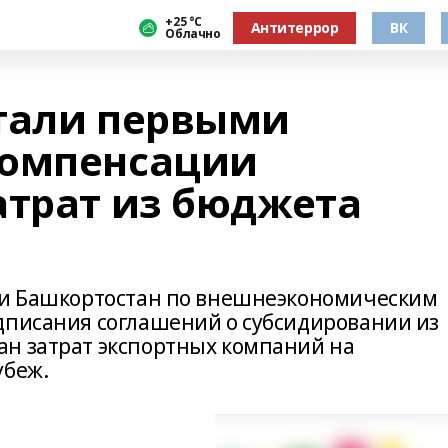
+25 °С
Антитеррор
ВК
Облачно
тали первыми
компенсации
атрат из бюджета
ики Башкортостан по внешнеэкономическим
дписания соглашений о субсидировании из
н затрат экспортных компаний на
убеж.