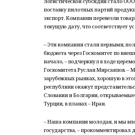
логистической субсидии стало ООО 
поставку пилотных партий продукци
экспорт. Компании перевезли товар
текущую дату, что соответствует 
– Эти компании стали первыми, по
бюджета через Госкомитет по внешн
начало, – подчеркнул в ходе цере
Госкомитета Руслан Мирсаяпов. – 
зарубежных рынках, хорошую в эт
республики окажут представительс
Словакии и Болгарии, открываемые 
Турции, в планах – Иран.
– Наша компания молодая, и мы вп
государства, – прокомментировал 