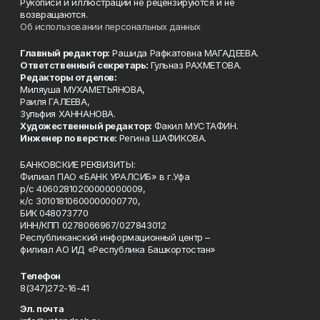
Рукописи и иллюстрации не рецензируются и не
возвращаются.
Об использовании персональных данных
Главный редактор:
Рашида Рафкатовна МАГАДЕЕВА.
Ответственный секретарь:
Гульназ РАХМЕТОВА.
Редакторы отделов:
Миляуша МУХАМЕТЬЯНОВА,
Раиля ГАЛЕЕВА,
Зульфия ХАННАНОВА.
Художественный редактор:
Факил МУСТАФИН.
Инженер по верстке:
Регина ШАФИКОВА.
БАНКОВСКИЕ РЕКВИЗИТЫ:
Филиал ПАО «БАНК УРАЛСИБ» в г.Уфа
р/с 40602810200000000009,
к/с 30101810600000000770,
БИК 048073770
ИНН/КПП 0278066967/027843012
Республиканский информационный центр –
филиал АО ИД «Республика Башкортостан»
Телефон
8(347)272-16-41
Эл. почта