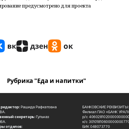
сирование предусмотрено для проекта
Рубрика "Еда и напитки"
 редактор:
Рашида Рафкатовна
БАНКОВСКИЕ РЕКВИЗИТЫ:
ВА.
Филиал ПАО «БАНК УРАЛС
венный секретарь:
Гульназ
р/с 4060281020000000000
ВА.
к/с 30101810600000000770
ры отделов:
БИК 048073770