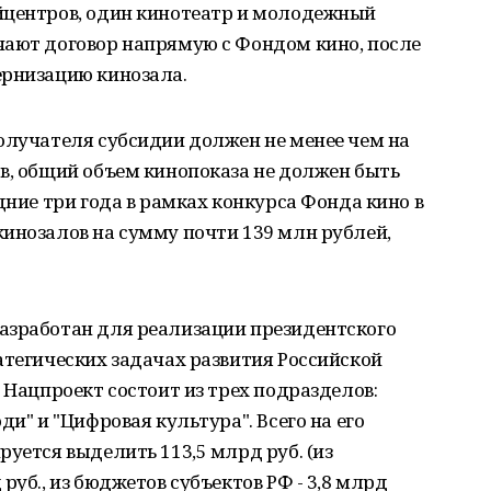
йцентров, один кинотеатр и молодежный
чают договор напрямую с Фондом кино, после
ернизацию кинозала.
олучателя субсидии должен не менее чем на
в, общий объем кинопоказа не должен быть
дние три года в рамках конкурса Фонда кино в
инозалов на сумму почти 139 млн рублей,
азработан для реализации президентского
атегических задачах развития Российской
 Нацпроект состоит из трех подразделов:
ди" и "Цифровая культура". Всего на его
руется выделить 113,5 млрд руб. (из
руб., из бюджетов субъектов РФ - 3,8 млрд