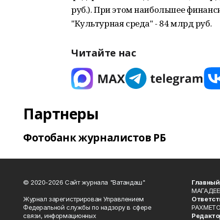
руб.). При этом наибольшее финан
"Культурная среда" - 84 млрд руб.
Читайте нас
Партнеры
Фотобанк журналистов РБ
© 2020-2026 Сайт журнала "Ватандаш"
Главный
МАГАДЕЕ
Журнал зарегистрирован Управлением
Ответст
Федеральной службы по надзору в сфере
РАХМЕТО
связи, информационных
Редакто