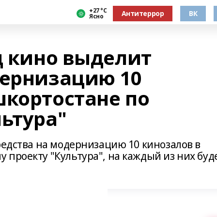
+27 °С
Антитеррор
ВК
Ясно
д кино выделит
дернизацию 10
шкортостане по
ьтура"
редства на модернизацию 10 кинозалов в
проекту "Культура", на каждый из них буд