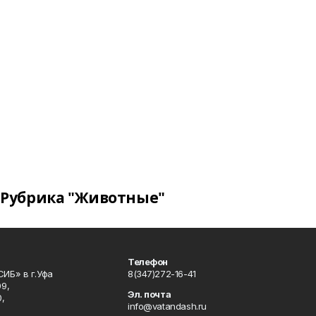
Рубрика "Животные"
Телефон
ИБ» в г.Уфа
8(347)272-16-41
9,
Эл. почта
,
info@vatandash.ru