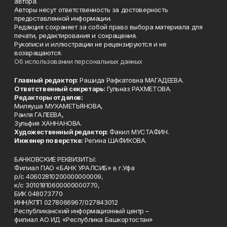
автора.
Авторы несут ответственность за достоверность
предоставленной информации.
Редакция сохраняет за собой право выбора материала для
печати, редактирования и сокращения.
Рукописи и иллюстрации не рецензируются и не
возвращаются.
Об использовании персональных данных
Главный редактор:
Рашида Рафкатовна МАГАДЕЕВА.
Ответственный секретарь:
Гульназ РАХМЕТОВА.
Редакторы отделов:
Миляуша МУХАМЕТЬЯНОВА,
Раиля ГАЛЕЕВА,
Зульфия ХАННАНОВА.
Художественный редактор:
Факил МУСТАФИН.
Инженер по верстке:
Регина ШАФИКОВА.
БАНКОВСКИЕ РЕКВИЗИТЫ:
Филиал ПАО «БАНК УРАЛСИБ» в г.Уфа
р/с 40602810200000000009,
к/с 30101810600000000770,
БИК 048073770
ИНН/КПП 0278066967/027843012
Республиканский информационный центр –
филиал АО ИД «Республика Башкортостан»