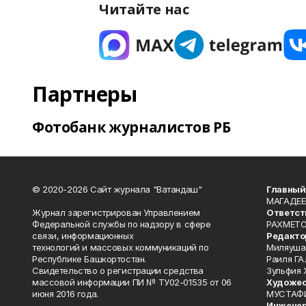
Читайте нас
Партнеры
Фотобанк журналистов РБ
© 2020-2026 Сайт журнала "Ватандаш"
Главный
МАГАДЕЕ
Журнал зарегистрирован Управлением
Ответст
Федеральной службы по надзору в сфере
РАХМЕТО
связи, информационных
Редакто
технологий и массовых коммуникаций по
Миляуша
Республике Башкортостан.
Раиля ГА
Свидетельство о регистрации средства
Зульфия
массовой информации ПИ № ТУ02-01535 от 06
Художес
июня 2016 года.
МУСТАФ
Инженер