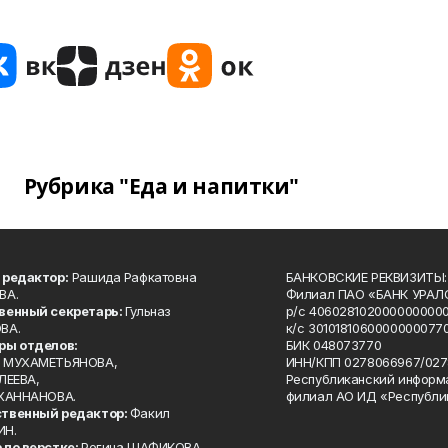
Рубрика "Еда и напитки"
 редактор:
Рашида Рафкатовна
БАНКОВСКИЕ РЕКВИЗИТЫ:
ВА.
Филиал ПАО «БАНК УРАЛС
венный секретарь:
Гульназ
р/с 4060281020000000000
ВА.
к/с 30101810600000000770
ры отделов:
БИК 048073770
 МУХАМЕТЬЯНОВА,
ИНН/КПП 0278066967/027
ЛЕЕВА,
Республиканский информ
 ХАННАНОВА.
филиал АО ИД «Республи
твенный редактор:
Факил
ИН.
 по верстке:
Регина ШАФИКОВА.