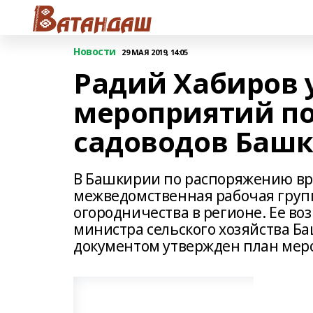
Новости
29 МАЯ 2019, 14:05
Радий Хабиров 
мероприятий п
садоводов Башк
В Башкирии по распоряжению ври
межведомственная рабочая групп
огородничества в регионе. Ее во
министра сельского хозяйства Б
документом утвержден план меро