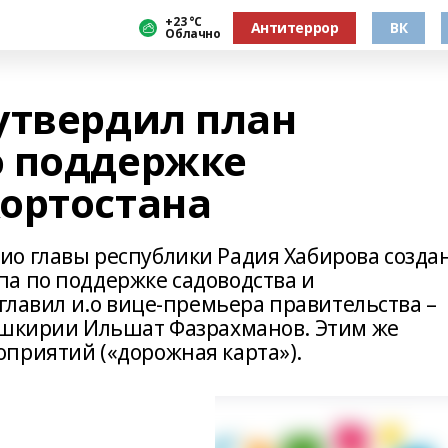
+23 °С
Антитеррор
ВК
Облачно
утвердил план
о поддержке
ортостана
о главы республики Радия Хабирова созда
а по поддержке садоводства и
зглавил и.о вице-премьера правительства –
ашкирии Ильшат Фазрахманов. Этим же
приятий («дорожная карта»).