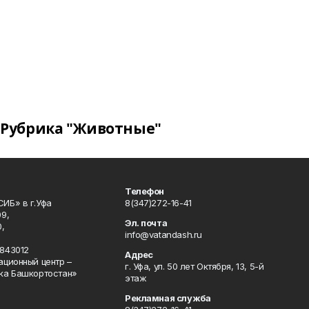
Рубрика "Животные"
Телефон
ИБ» в г.Уфа
8(347)272-16-41
9,
Эл. почта
,
info@vatandash.ru
843012
Адрес
ационный центр –
г. Уфа, ул. 50 лет Октября, 13, 5-й
ка Башкортостан»
этаж
Рекламная служба