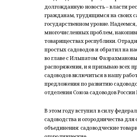
долгожданную новость – власти ре
гражданам, трудящимся на своих с
государственном уровне. Надеемся,
многочисленных проблем, накопивш
товариществах республики. Отрадн
простых садоводов и обратил на на
во главе с Ильшатом Фазрахмановы
распоряжения, и я призываю всех 
садоводов включиться в нашу работ
предложения по развитию садоводс
отделения Союза садоводов России 
В этом году вступил в силу федера
садоводства и огородничества для
объединения: садоводческие товари
огороднические.